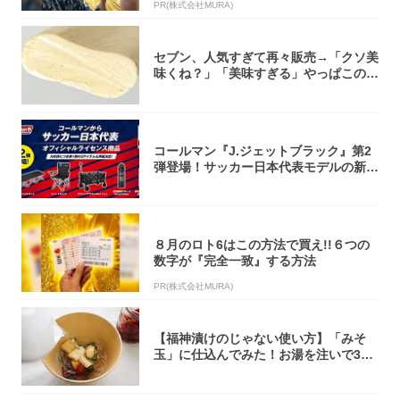
PR(株式会社MURA)
セブン、人気すぎて再々販売→「クソ美
味くね？」「美味すぎる」やっぱこのク
オリティ...
コールマン『J.ジェットブラック』第2
弾登場！サッカー日本代表モデルの新作
5アイ...
８月のロト6はこの方法で買え!!６つの
数字が『完全一致』する方法
PR(株式会社MURA)
【福神漬けのじゃない使い方】「みそ
玉」に仕込んでみた！お湯を注いで30
秒で…朝の...