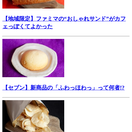
【地域限定】ファミマの“おしゃれサンド”がカフ
ェっぽくてよかった
【セブン】新商品の「ふわっほわっ」って何者!?