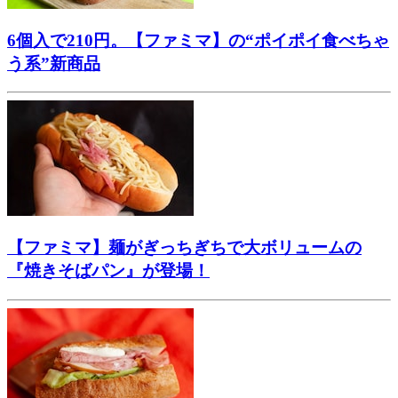
6個入で210円。【ファミマ】の“ポイポイ食べちゃ
う系”新商品
【ファミマ】麺がぎっちぎちで大ボリュームの
『焼きそばパン』が登場！