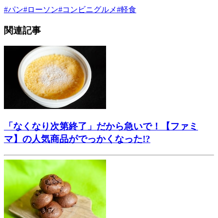
#
パン
#
ローソン
#
コンビニグルメ
#
軽食
関連記事
「なくなり次第終了」だから急いで！【ファミ
マ】の人気商品がでっかくなった!?