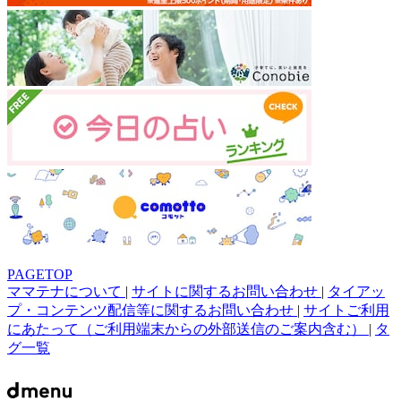
PAGETOP
ママテナについて
|
サイトに関するお問い合わせ
|
タイアッ
プ・コンテンツ配信等に関するお問い合わせ
|
サイトご利用
にあたって（ご利用端末からの外部送信のご案内含む）
|
タ
グ一覧