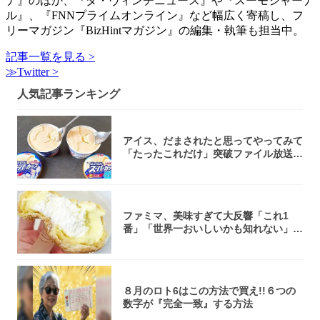
ナ』のほか、『ダ・ヴィンチニュース』や『スーモジャーナ
ル』、『FNNプライムオンライン』など幅広く寄稿し、フ
リーマガジン『BizHintマガジン』の編集・執筆も担当中。
記事一覧を見る >
≫Twitter >
人気記事ランキング
アイス、だまされたと思ってやってみて
「たったこれだけ」突破ファイル放送で
大注目！...
ファミマ、美味すぎて大反響「これ1
番」「世界一おいしいかも知れない」
「飲めそう」
８月のロト6はこの方法で買え!!６つの
数字が『完全一致』する方法