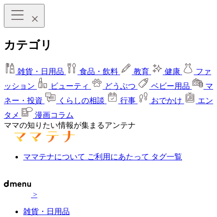
カテゴリ
雑貨・日用品
食品・飲料
教育
健康
ファ
ッション
ビューティ
どうぶつ
ベビー用品
マ
ネー・投資
くらしの相談
行事
おでかけ
エン
タメ
漫画コラム
ママの知りたい情報が集まるアンテナ
ママテナについて
ご利用にあたって
タグ一覧
>
雑貨・日用品