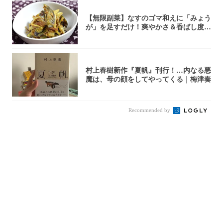
【無限副菜】なすのゴマ和えに「みょう
が」を足すだけ！爽やかさ＆香ばし度1
00倍に...
村上春樹新作『夏帆』刊行！…内なる悪
魔は、母の顔をしてやってくる｜梅津奏
Recommended by