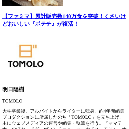
【ファミマ】累計販売数140万食を突破！くさいけ
どおいしい『ポテチ』が復活！
明日陽樹
TOMOLO
大学卒業後、アルバイトからライターに転身。約4年間編集
プロダクションに所属したのち「TOMOLO」を立ち上げ、
主にウェブメディアの運営や編集・執筆を行う。『ママテ