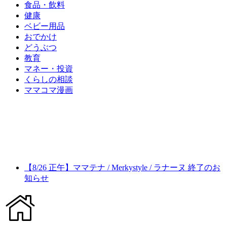
食品・飲料
健康
ベビー用品
おでかけ
どうぶつ
教育
マネー・投資
くらしの相談
ママコマ漫画
【8/26 正午】ママテナ / Merkystyle / ラナーヌ 終了のお
知らせ