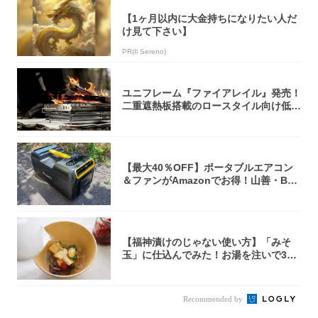
【1ヶ月以内に大金持ちになりたい人だ
け見て下さい】
PR(Il Sereno)
ユニフレーム『ファイアレイル』発売！
二重遮熱板搭載のロースタイル向け低型
焚き火台
【最大40％OFF】ポータブルエアコン
＆ファンがAmazonでお得！山善・Bo
u...
【福神漬けのじゃない使い方】「みそ
玉」に仕込んでみた！お湯を注いで30
秒で…朝の...
Recommended by