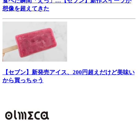
食べた瞬間「えっ」…【セブン】新作スイーツが
想像を超えてきた
【セブン】新発売アイス、200円超えだけど美味い
から買っちゃう