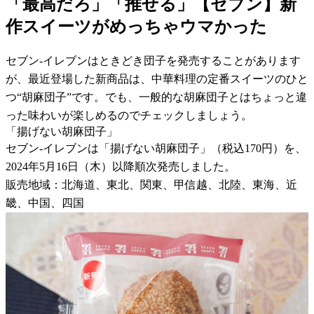
「最高だろ」「推せる」【セブン】新
作スイーツがめっちゃウマかった
セブン-イレブンはときどき団子を発売することがあります
が、最近登場した新商品は、中華料理の定番スイーツのひと
つ“胡麻団子”です。でも、一般的な胡麻団子とはちょっと違
った味わいが楽しめるのでチェックしましょう。
「揚げない胡麻団子」
セブン-イレブンは「揚げない胡麻団子」（税込170円）を、
2024年5月16日（木）以降順次発売しました。
販売地域：北海道、東北、関東、甲信越、北陸、東海、近
畿、中国、四国