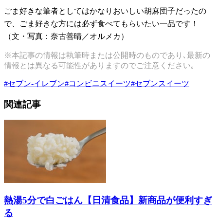
ごま好きな筆者としてはかなりおいしい胡麻団子だったの
で、ごま好きな方には必ず食べてもらいたい一品です！
（文・写真：奈古善晴／オルメカ）
※本記事の情報は執筆時または公開時のものであり､最新の
情報とは異なる可能性がありますのでご注意ください｡
#
セブン-イレブン
#
コンビニスイーツ
#
セブンスイーツ
関連記事
熱湯5分で白ごはん【日清食品】新商品が便利すぎ
る