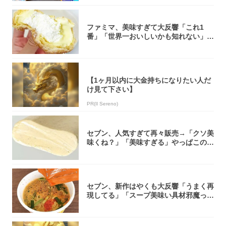
ファミマ、美味すぎて大反響「これ1
番」「世界一おいしいかも知れない」
「飲めそう」
【1ヶ月以内に大金持ちになりたい人だ
け見て下さい】
PR(Il Sereno)
セブン、人気すぎて再々販売→「クソ美
味くね？」「美味すぎる」やっぱこのク
オリティ...
セブン、新作はやくも大反響「うまく再
現してる」「スープ美味い具材邪魔って
くらい美...