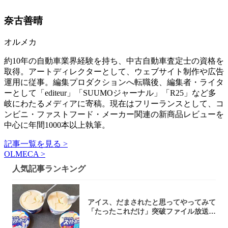
奈古善晴
オルメカ
約10年の自動車業界経験を持ち、中古自動車査定士の資格を
取得。アートディレクターとして、ウェブサイト制作や広告
運用に従事。編集プロダクションへ転職後、編集者・ライタ
ーとして「editeur」「SUUMOジャーナル」「R25」など多
岐にわたるメディアに寄稿。現在はフリーランスとして、コ
ンビニ・ファストフード・メーカー関連の新商品レビューを
中心に年間1000本以上執筆。
記事一覧を見る >
OLMECA >
人気記事ランキング
アイス、だまされたと思ってやってみて
「たったこれだけ」突破ファイル放送で
大注目！...