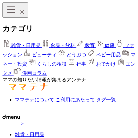
カテゴリ
雑貨・日用品
食品・飲料
教育
健康
ファ
ッション
ビューティ
どうぶつ
ベビー用品
マ
ネー・投資
くらしの相談
行事
おでかけ
エン
タメ
漫画コラム
ママの知りたい情報が集まるアンテナ
ママテナについて
ご利用にあたって
タグ一覧
>
雑貨・日用品