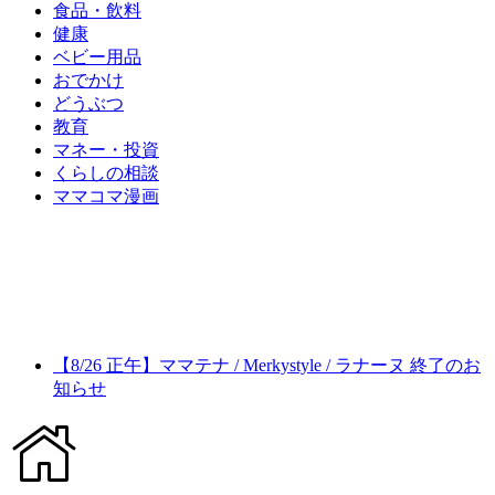
食品・飲料
健康
ベビー用品
おでかけ
どうぶつ
教育
マネー・投資
くらしの相談
ママコマ漫画
【8/26 正午】ママテナ / Merkystyle / ラナーヌ 終了のお
知らせ