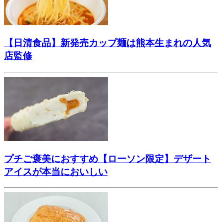
【日清食品】新発売カップ麺は熊本生まれの人気
店監修
プチご褒美におすすめ【ローソン限定】デザート
アイスが本当においしい