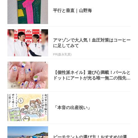
平行と垂直｜山野海
アマゾンで大人気！血圧対策はコーヒー
に足してみて
PR(森永乳業)
【個性派ネイル】遊び心満載！パールと
ドットにアートが光る唯一無二の指先が
完成！
「本音の出産祝い」
ビーチテントの選び方！おすすめ10選