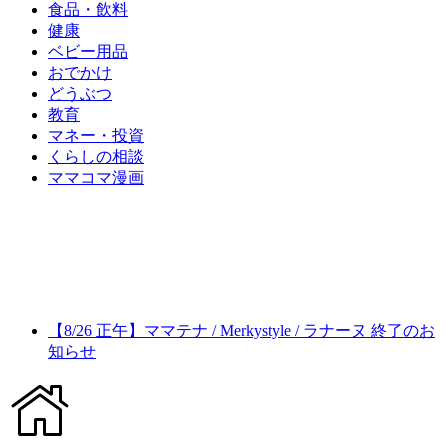
食品・飲料
健康
ベビー用品
おでかけ
どうぶつ
教育
マネー・投資
くらしの相談
ママコマ漫画
【8/26 正午】ママテナ / Merkystyle / ラナーヌ 終了のお
知らせ