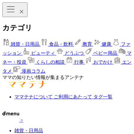
カテゴリ
雑貨・日用品
食品・飲料
教育
健康
ファ
ッション
ビューティ
どうぶつ
ベビー用品
マ
ネー・投資
くらしの相談
行事
おでかけ
エン
タメ
漫画コラム
ママの知りたい情報が集まるアンテナ
ママテナについて
ご利用にあたって
タグ一覧
>
雑貨・日用品