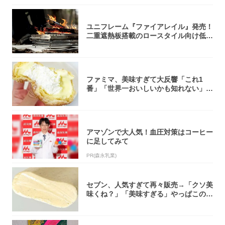
ユニフレーム『ファイアレイル』発売！
二重遮熱板搭載のロースタイル向け低型
焚き火台
ファミマ、美味すぎて大反響「これ1
番」「世界一おいしいかも知れない」
「飲めそう」
アマゾンで大人気！血圧対策はコーヒー
に足してみて
PR(森永乳業)
セブン、人気すぎて再々販売→「クソ美
味くね？」「美味すぎる」やっぱこのク
オリティ...