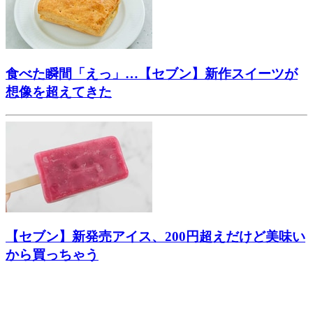
食べた瞬間「えっ」…【セブン】新作スイーツが
想像を超えてきた
【セブン】新発売アイス、200円超えだけど美味い
から買っちゃう