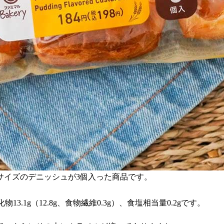
サイズのデニッシュが3個入った商品です。
物13.1g（12.8g、食物繊維0.3g）、食塩相当量0.2gです。