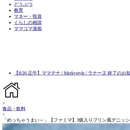
どうぶつ
教育
マネー・投資
くらしの相談
ママコマ漫画
【8/26 正午】ママテナ / Merkystyle / ラナーヌ 終了の
>
食品・飲料
>
「めっちゃうまい～」【ファミマ】3個入りプリン風デニッ