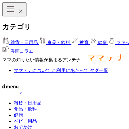
カテゴリ
雑貨・日用品
食品・飲料
教育
健康
ファ
漫画コラム
ママの知りたい情報が集まるアンテナ
ママテナについて
ご利用にあたって
タグ一覧
>
雑貨・日用品
食品・飲料
健康
ベビー用品
おでかけ