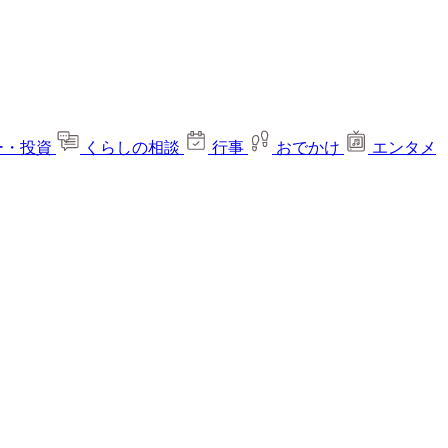
ー・投資
くらしの相談
行事
おでかけ
エンタメ