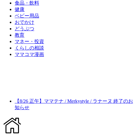
食品・飲料
健康
ベビー用品
おでかけ
どうぶつ
教育
マネー・投資
くらしの相談
ママコマ漫画
【8/26 正午】ママテナ / Merkystyle / ラナーヌ 終了のお
知らせ