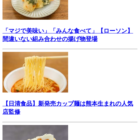
「マジで美味い」「みんな食べて」【ローソン】
間違いない組み合わせの揚げ物登場
【日清食品】新発売カップ麺は熊本生まれの人気
店監修