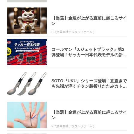
【当選】金運が上がる直前に起こるサイ
ン
PR(合同会社デジタルファーム )
コールマン『J.ジェットブラック』第2
弾登場！サッカー日本代表モデルの新作
5アイ...
SOTO『UKU』シリーズ登場！直置きで
も先端が浮くチタン製折りたたみカトラ
リー
【当選】金運が上がる直前に起こるサイ
ン
PR(合同会社デジタルファーム )