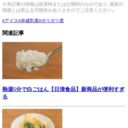
※本記事の情報は執筆時または公開時のものであり､最新の
情報とは異なる可能性がありますのでご注意ください｡
#
アイス
#
赤城乳業
#
ガリガリ君
関連記事
熱湯5分で白ごはん【日清食品】新商品が便利すぎ
る