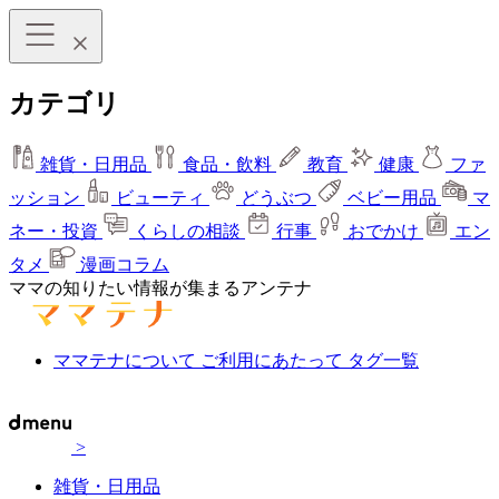
カテゴリ
雑貨・日用品
食品・飲料
教育
健康
ファ
ッション
ビューティ
どうぶつ
ベビー用品
マ
ネー・投資
くらしの相談
行事
おでかけ
エン
タメ
漫画コラム
ママの知りたい情報が集まるアンテナ
ママテナについて
ご利用にあたって
タグ一覧
>
雑貨・日用品