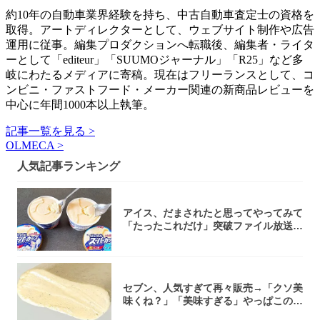
約10年の自動車業界経験を持ち、中古自動車査定士の資格を
取得。アートディレクターとして、ウェブサイト制作や広告
運用に従事。編集プロダクションへ転職後、編集者・ライタ
ーとして「editeur」「SUUMOジャーナル」「R25」など多
岐にわたるメディアに寄稿。現在はフリーランスとして、コ
ンビニ・ファストフード・メーカー関連の新商品レビューを
中心に年間1000本以上執筆。
記事一覧を見る >
OLMECA >
人気記事ランキング
アイス、だまされたと思ってやってみて
「たったこれだけ」突破ファイル放送で
大注目！...
セブン、人気すぎて再々販売→「クソ美
味くね？」「美味すぎる」やっぱこのク
オリティ...