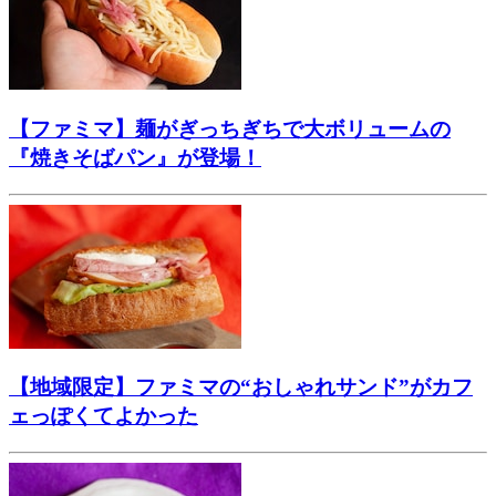
【ファミマ】麺がぎっちぎちで大ボリュームの
『焼きそばパン』が登場！
【地域限定】ファミマの“おしゃれサンド”がカフ
ェっぽくてよかった