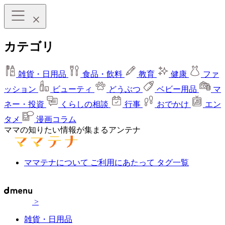
カテゴリ
雑貨・日用品
食品・飲料
教育
健康
ファ
ッション
ビューティ
どうぶつ
ベビー用品
マ
ネー・投資
くらしの相談
行事
おでかけ
エン
タメ
漫画コラム
ママの知りたい情報が集まるアンテナ
ママテナについて
ご利用にあたって
タグ一覧
>
雑貨・日用品