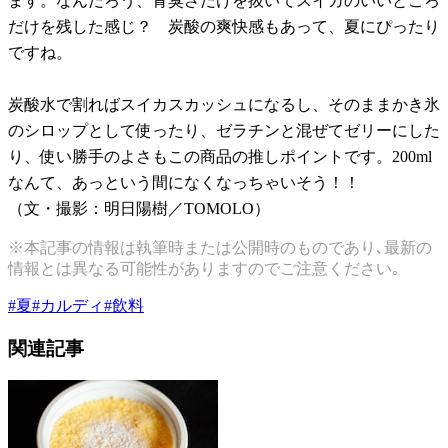
ます。なんだろう、青臭さだけを抜いてスイカのいいところ
だけを残した感じ？ 炭酸の爽快感もあって、夏にぴったり
ですね。
炭酸水で割ればスイカスカッシュになるし、そのままかき氷
のシロップとして使ったり、ゼラチンと混ぜてゼリーにした
り、使い勝手のよさもこの商品の推しポイントです。200ml
なんて、あっという間になくなっちゃいそう！！
（文・撮影：明日陽樹／TOMOLO）
※本記事の情報は執筆時または公開時のものであり､最新の
情報とは異なる可能性がありますのでご注意ください｡
#
夏
#
カルディ
#
飲料
関連記事