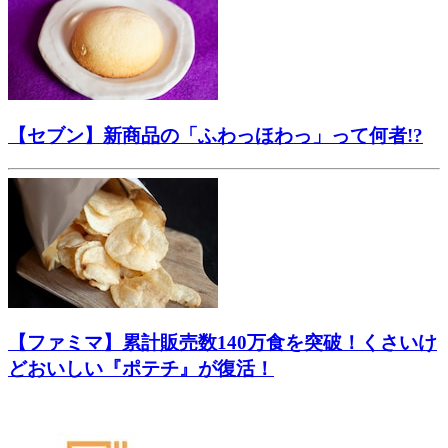
【セブン】新商品の「ふわっほわっ」って何者!?
【ファミマ】累計販売数140万食を突破！くさいけ
どおいしい『ポテチ』が復活！