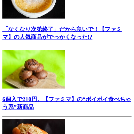
「なくなり次第終了」だから急いで！【ファミ
マ】の人気商品がでっかくなった!?
6個入で210円。【ファミマ】の“ポイポイ食べちゃ
う系”新商品