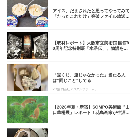
アイス、だまされたと思ってやってみて
「たったこれだけ」突破ファイル放送で
大注目！...
【取材レポート】大阪市立美術館 開館9
0周年記念特別展「水滸伝」、物語を知
らない...
「宝くじ、運じゃなかった」当たる人
は“同じこと”してる
PR(合同会社デジタルファーム )
【2026年夏・新宿】SOMPO美術館『山
口華楊展』レポート！花鳥画家が生涯描
き...