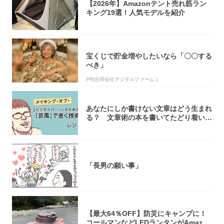
【2026年】Amazonテント売れ筋ラン
キング19選！人気モデルを紹介
宝くじで貯金増やしたいなら「〇〇する
べき」
PR(合同会社デジタルファーム )
あなたにしか書けない文章はどう生まれ
る？ 文章術の本を書いてたどり着いた
「それで...
「長男の願い事」
【最大64％OFF】防災にキャンプに！
コールマンなどLEDランタンがAmazo