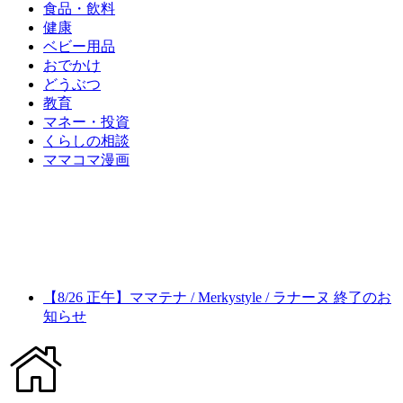
食品・飲料
健康
ベビー用品
おでかけ
どうぶつ
教育
マネー・投資
くらしの相談
ママコマ漫画
【8/26 正午】ママテナ / Merkystyle / ラナーヌ 終了のお
知らせ