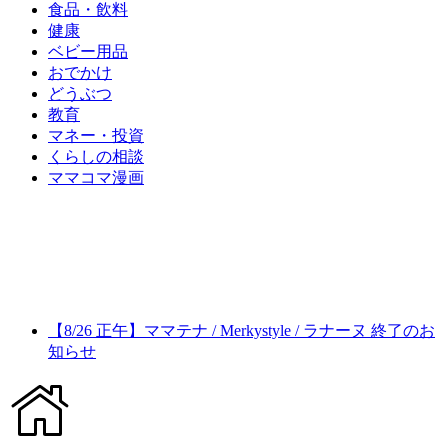
食品・飲料
健康
ベビー用品
おでかけ
どうぶつ
教育
マネー・投資
くらしの相談
ママコマ漫画
【8/26 正午】ママテナ / Merkystyle / ラナーヌ 終了のお
知らせ