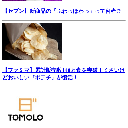
【セブン】新商品の「ふわっほわっ」って何者!?
【ファミマ】累計販売数140万食を突破！くさいけ
どおいしい『ポテチ』が復活！