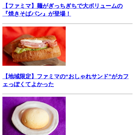
【ファミマ】麺がぎっちぎちで大ボリュームの
『焼きそばパン』が登場！
【地域限定】ファミマの“おしゃれサンド”がカフ
ェっぽくてよかった