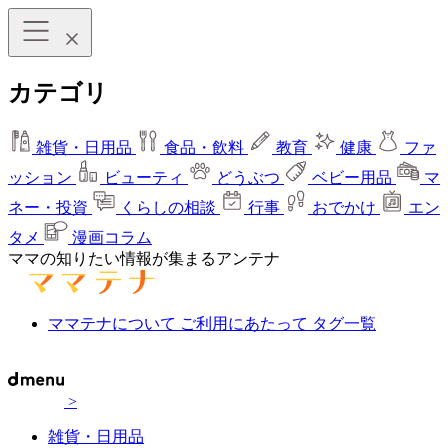
カテゴリ
雑貨・日用品
食品・飲料
教育
健康
ファ
ッション
ビューティ
どうぶつ
ベビー用品
マ
ネー・投資
くらしの相談
行事
おでかけ
エン
タメ
漫画コラム
ママの知りたい情報が集まるアンテナ
ママテナについて
ご利用にあたって
タグ一覧
>
雑貨・日用品