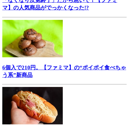
「なくなり次第終了」だから急いで！【ファミ
マ】の人気商品がでっかくなった!?
6個入で210円。【ファミマ】の“ポイポイ食べちゃ
う系”新商品