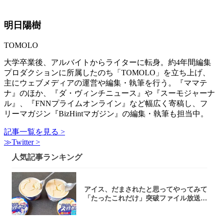
明日陽樹
TOMOLO
大学卒業後、アルバイトからライターに転身。約4年間編集
プロダクションに所属したのち「TOMOLO」を立ち上げ、
主にウェブメディアの運営や編集・執筆を行う。『ママテ
ナ』のほか、『ダ・ヴィンチニュース』や『スーモジャーナ
ル』、『FNNプライムオンライン』など幅広く寄稿し、フ
リーマガジン『BizHintマガジン』の編集・執筆も担当中。
記事一覧を見る >
≫Twitter >
人気記事ランキング
アイス、だまされたと思ってやってみて
「たったこれだけ」突破ファイル放送で
大注目！...