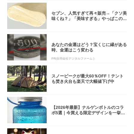
セブン、人気すぎて再々販売→「クソ美
味くね？」「美味すぎる」やっぱこのク
オリティ...
あなたの金運はどう？宝くじに縁がある
時、金運はこう変わる
PR(合同会社デジタルファーム )
スノーピークが最大60％OFF！テント
も焚き火台も楽天で大幅値下げ中
【2026年最新】ナルゲンボトルのコラ
ボ5選｜今買える限定デザインを一挙紹
介！