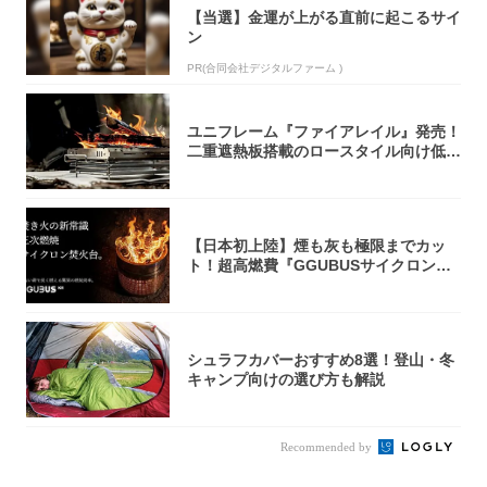
【当選】金運が上がる直前に起こるサイ
ン
PR(合同会社デジタルファーム )
ユニフレーム『ファイアレイル』発売！
二重遮熱板搭載のロースタイル向け低型
焚き火台
【日本初上陸】煙も灰も極限までカッ
ト！超高燃費『GGUBUSサイクロン焚
火台』が...
シュラフカバーおすすめ8選！登山・冬
キャンプ向けの選び方も解説
Recommended by