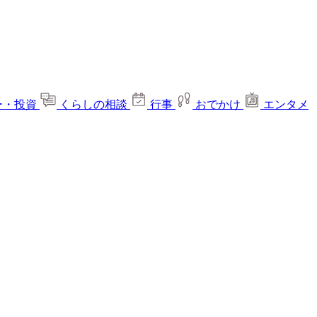
ー・投資
くらしの相談
行事
おでかけ
エンタメ