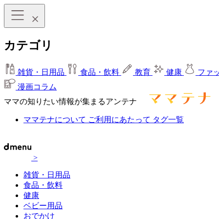
カテゴリ
雑貨・日用品
食品・飲料
教育
健康
ファ
漫画コラム
ママの知りたい情報が集まるアンテナ
ママテナについて
ご利用にあたって
タグ一覧
>
雑貨・日用品
食品・飲料
健康
ベビー用品
おでかけ