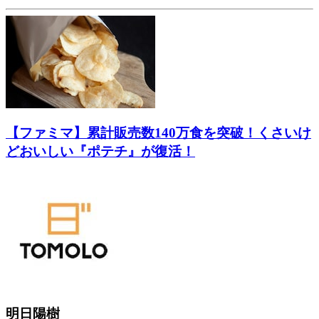
【ファミマ】累計販売数140万食を突破！くさいけ
どおいしい『ポテチ』が復活！
明日陽樹