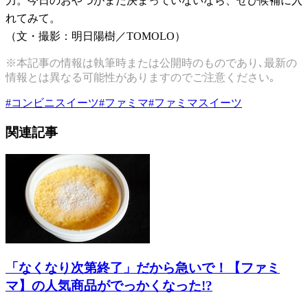
力。今日のおやつがまだ決まっていないなら、ぜひ候補に入
れてみて。
（文・撮影：明日陽樹／TOMOLO）
※本記事の情報は執筆時または公開時のものであり､最新の
情報とは異なる可能性がありますのでご注意ください｡
#
コンビニスイーツ
#
ファミマ
#
ファミマスイーツ
関連記事
「なくなり次第終了」だから急いで！【ファミ
マ】の人気商品がでっかくなった!?