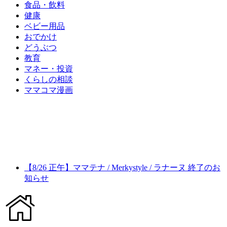
食品・飲料
健康
ベビー用品
おでかけ
どうぶつ
教育
マネー・投資
くらしの相談
ママコマ漫画
【8/26 正午】ママテナ / Merkystyle / ラナーヌ 終了のお
知らせ