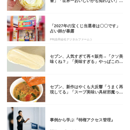
番」「世界一おいしいかも知れない」
「飲めそう」
「2027年の宝くじ当選者は〇〇です」
占い師が暴露
PR(合同会社デジタルファーム )
セブン、人気すぎて再々販売→「クソ美
味くね？」「美味すぎる」やっぱこのク
オリティ...
セブン、新作はやくも大反響「うまく再
現してる」「スープ美味い具材邪魔って
くらい美...
事例から学ぶ『特権アクセス管理』