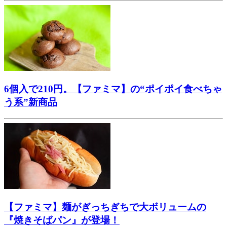
6個入で210円。【ファミマ】の“ポイポイ食べちゃ
う系”新商品
【ファミマ】麺がぎっちぎちで大ボリュームの
『焼きそばパン』が登場！