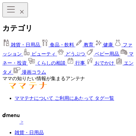
カテゴリ
雑貨・日用品
食品・飲料
教育
健康
ファ
ッション
ビューティ
どうぶつ
ベビー用品
マ
ネー・投資
くらしの相談
行事
おでかけ
エン
タメ
漫画コラム
ママの知りたい情報が集まるアンテナ
ママテナについて
ご利用にあたって
タグ一覧
>
雑貨・日用品