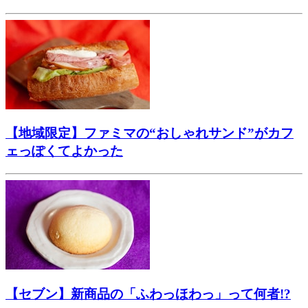
【地域限定】ファミマの“おしゃれサンド”がカフ
ェっぽくてよかった
【セブン】新商品の「ふわっほわっ」って何者!?