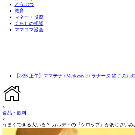
どうぶつ
教育
マネー・投資
くらしの相談
ママコマ漫画
【8/26 正午】ママテナ / Merkystyle / ラナーヌ 終了の
>
食品・飲料
>
うまくできる人いる？ カルディの『シロップ』があじさいみ