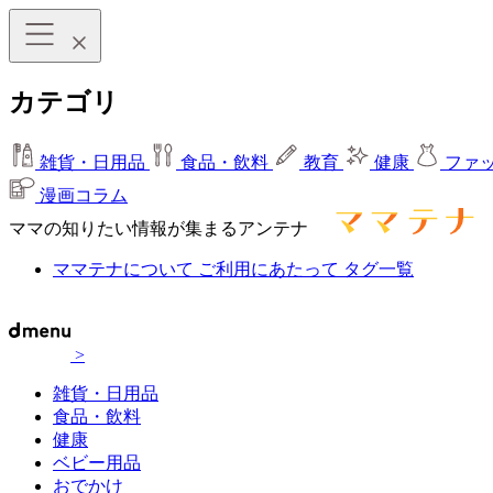
カテゴリ
雑貨・日用品
食品・飲料
教育
健康
ファ
漫画コラム
ママの知りたい情報が集まるアンテナ
ママテナについて
ご利用にあたって
タグ一覧
>
雑貨・日用品
食品・飲料
健康
ベビー用品
おでかけ