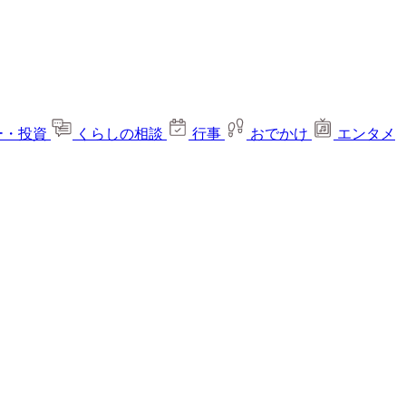
ー・投資
くらしの相談
行事
おでかけ
エンタメ