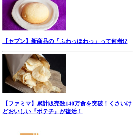
【セブン】新商品の「ふわっほわっ」って何者!?
【ファミマ】累計販売数140万食を突破！くさいけ
どおいしい『ポテチ』が復活！