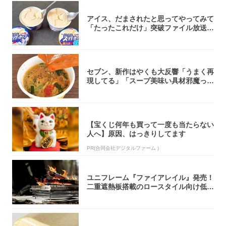
アイス、だまされたと思ってやってみて
「たったこれだけ」突破ファイル放送で
大注目！...
セブン、新作はやくも大反響「うまく再
現してる」「スープ美味い具材邪魔って
くらい美...
【宝くじ何年も買って一度も当たらない
人へ】原因、はっきりしてます
PR(合同会社デジタルファーム )
ユニフレーム『ファイアレイル』発売！
二重遮熱板搭載のロースタイル向け低型
焚き火台