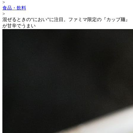
>
食品・飲料
>
混ぜるときの“におい”に注目。ファミマ限定の『カップ麺』
が甘辛でうまい