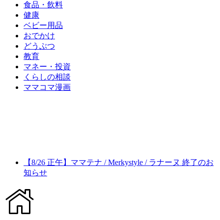
食品・飲料
健康
ベビー用品
おでかけ
どうぶつ
教育
マネー・投資
くらしの相談
ママコマ漫画
【8/26 正午】ママテナ / Merkystyle / ラナーヌ 終了のお
知らせ