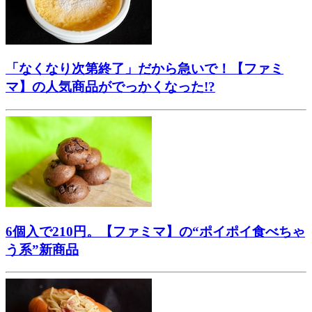
「なくなり次第終了」だから急いで！【ファミ
マ】の人気商品がでっかくなった!?
6個入で210円。【ファミマ】の“ポイポイ食べちゃ
う系”新商品