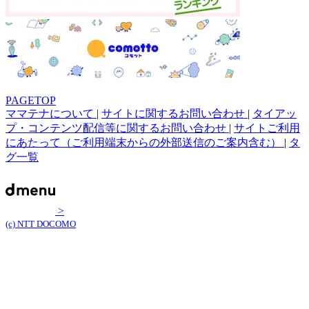
PAGETOP
ママテナについて
|
サイトに関するお問い合わせ
|
タイアッ
プ・コンテンツ配信等に関するお問い合わせ
|
サイトご利用
にあたって（ご利用端末からの外部送信のご案内含む）
|
タ
グ一覧
>
(c) NTT DOCOMO