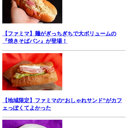
【ファミマ】麺がぎっちぎちで大ボリュームの
『焼きそばパン』が登場！
【地域限定】ファミマの“おしゃれサンド”がカフ
ェっぽくてよかった