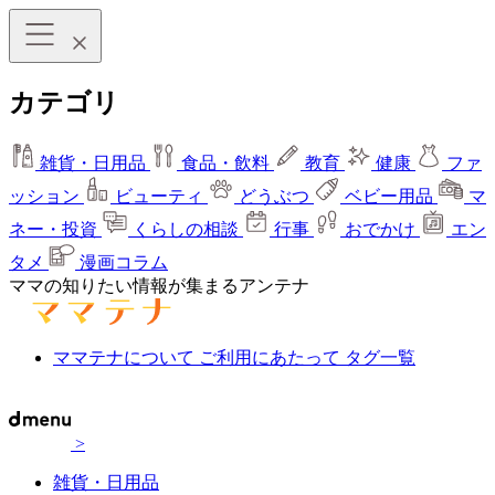
カテゴリ
雑貨・日用品
食品・飲料
教育
健康
ファ
ッション
ビューティ
どうぶつ
ベビー用品
マ
ネー・投資
くらしの相談
行事
おでかけ
エン
タメ
漫画コラム
ママの知りたい情報が集まるアンテナ
ママテナについて
ご利用にあたって
タグ一覧
>
雑貨・日用品