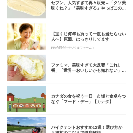
セブン、人気すぎて再々販売→「クソ美
味くね？」「美味すぎる」やっぱこのク
オリティ...
【宝くじ何年も買って一度も当たらない
人へ】原因、はっきりしてます
PR(合同会社デジタルファーム )
ファミマ、美味すぎて大反響「これ1
番」「世界一おいしいかも知れない」
「飲めそう」
カナダの食を祝う一日 市場と食卓をつ
なぐ「フード・デー」【カナダ】
バイクテントおすすめ12選！選び方か
ら積載のコツまで徹底解説