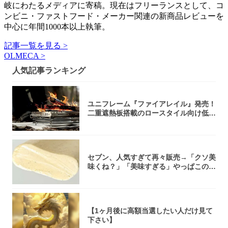
岐にわたるメディアに寄稿。現在はフリーランスとして、コ
ンビニ・ファストフード・メーカー関連の新商品レビューを
中心に年間1000本以上執筆。
記事一覧を見る >
OLMECA >
人気記事ランキング
ユニフレーム『ファイアレイル』発売！
二重遮熱板搭載のロースタイル向け低型
焚き火台
セブン、人気すぎて再々販売→「クソ美
味くね？」「美味すぎる」やっぱこのク
オリティ...
【1ヶ月後に高額当選したい人だけ見て
下さい】