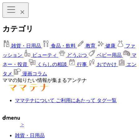
カテゴリ
雑貨・日用品
食品・飲料
教育
健康
ファ
ッション
ビューティ
どうぶつ
ベビー用品
マ
ネー・投資
くらしの相談
行事
おでかけ
エン
タメ
漫画コラム
ママの知りたい情報が集まるアンテナ
ママテナについて
ご利用にあたって
タグ一覧
>
雑貨・日用品