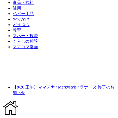
食品・飲料
健康
ベビー用品
おでかけ
どうぶつ
教育
マネー・投資
くらしの相談
ママコマ漫画
【8/26 正午】ママテナ / Merkystyle / ラナーヌ 終了のお
知らせ