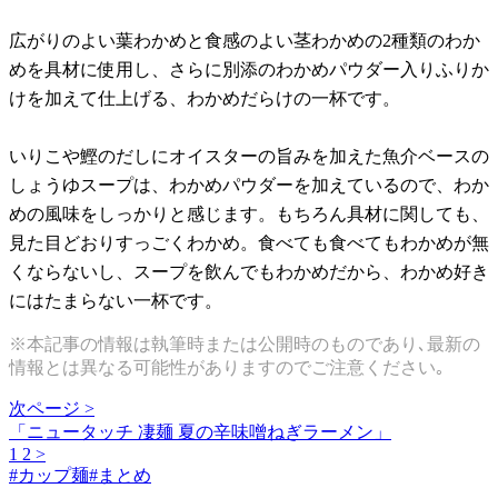
広がりのよい葉わかめと食感のよい茎わかめの2種類のわか
めを具材に使用し、さらに別添のわかめパウダー入りふりか
けを加えて仕上げる、わかめだらけの一杯です。
いりこや鰹のだしにオイスターの旨みを加えた魚介ベースの
しょうゆスープは、わかめパウダーを加えているので、わか
めの風味をしっかりと感じます。もちろん具材に関しても、
見た目どおりすっごくわかめ。食べても食べてもわかめが無
くならないし、スープを飲んでもわかめだから、わかめ好き
にはたまらない一杯です。
※本記事の情報は執筆時または公開時のものであり､最新の
情報とは異なる可能性がありますのでご注意ください｡
次ページ >
「ニュータッチ 凄麺 夏の辛味噌ねぎラーメン」
1
2
>
#
カップ麺
#
まとめ