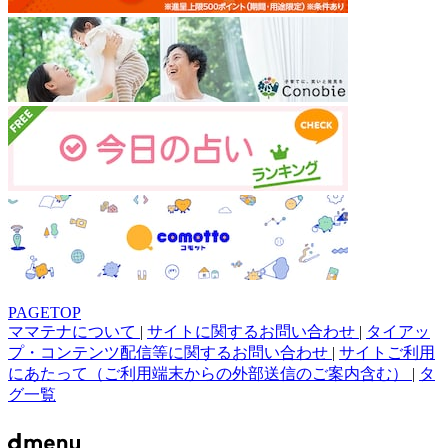
PAGETOP
ママテナについて
|
サイトに関するお問い合わせ
|
タイアッ
プ・コンテンツ配信等に関するお問い合わせ
|
サイトご利用
にあたって（ご利用端末からの外部送信のご案内含む）
|
タ
グ一覧