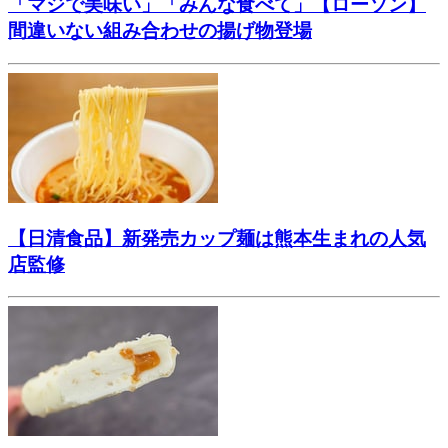
「マジで美味い」「みんな食べて」【ローソン】
間違いない組み合わせの揚げ物登場
【日清食品】新発売カップ麺は熊本生まれの人気
店監修