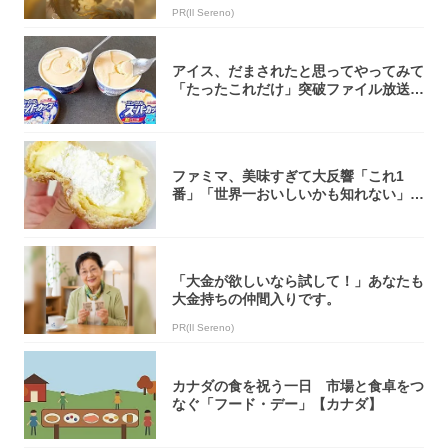
PR(Il Sereno)
アイス、だまされたと思ってやってみて
「たったこれだけ」突破ファイル放送で
大注目！...
ファミマ、美味すぎて大反響「これ1
番」「世界一おいしいかも知れない」
「飲めそう」
「大金が欲しいなら試して！」あなたも
大金持ちの仲間入りです。
PR(Il Sereno)
カナダの食を祝う一日 市場と食卓をつ
なぐ「フード・デー」【カナダ】