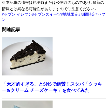
※本記事の情報は執筆時または公開時のものであり､最新の
情報とは異なる可能性がありますのでご注意ください｡
#
セブン-イレブン
#
セブンスイーツ
#
地域限定
#
期間限定
#
セブ
ン
関連記事
「天才的すぎる」とSNSで絶賛！スタバ「クッキ
ー&クリーム チーズケーキ」を食べてみた