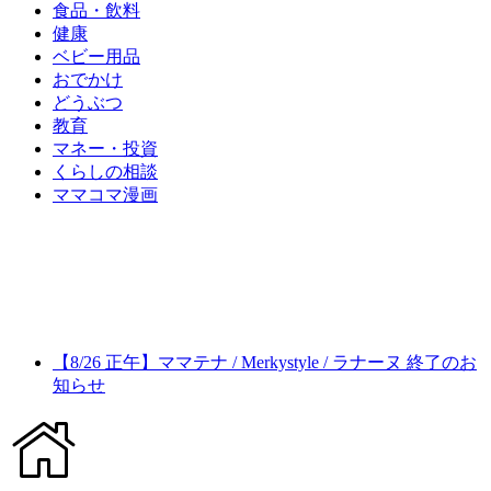
食品・飲料
健康
ベビー用品
おでかけ
どうぶつ
教育
マネー・投資
くらしの相談
ママコマ漫画
【8/26 正午】ママテナ / Merkystyle / ラナーヌ 終了のお
知らせ