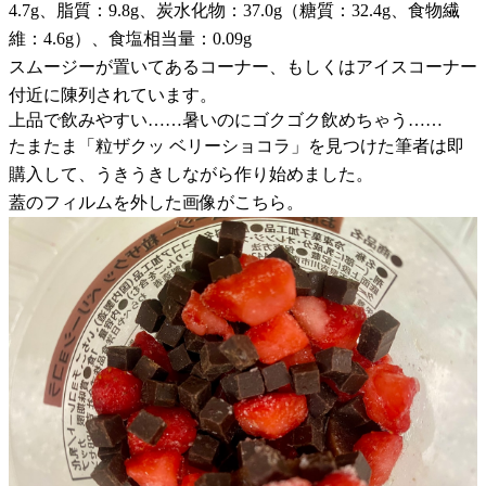
4.7g、脂質：9.8g、炭水化物：37.0g（糖質：32.4g、食物繊
維：4.6g）、食塩相当量：0.09g
スムージーが置いてあるコーナー、もしくはアイスコーナー
付近に陳列されています。
上品で飲みやすい……暑いのにゴクゴク飲めちゃう……
たまたま「粒ザクッ ベリーショコラ」を見つけた筆者は即
購入して、うきうきしながら作り始めました。
蓋のフィルムを外した画像がこちら。