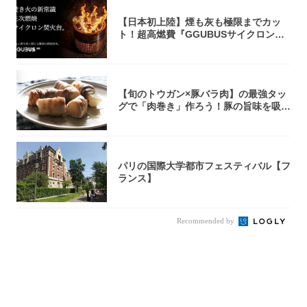
【日本初上陸】煙も灰も極限までカッ
ト！超高燃費『GGUBUSサイクロン焚
火台』が...
【旬のトウガン×豚バラ肉】の最強タッ
グで「肉巻き」作ろう！豚の旨味を吸い
尽くした...
パリの国際大学都市フェスティバル【フ
ランス】
Recommended by