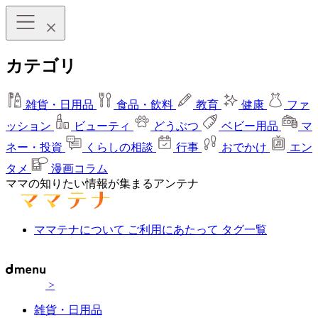
カテゴリ
雑貨・日用品
食品・飲料
教育
健康
ファ
ッション
ビューティ
どうぶつ
ベビー用品
マ
ネー・投資
くらしの相談
行事
おでかけ
エン
タメ
漫画コラム
ママの知りたい情報が集まるアンテナ
ママテナについて
ご利用にあたって
タグ一覧
>
雑貨・日用品