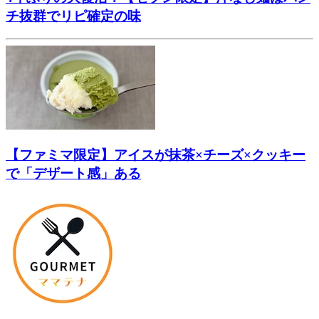
チ抜群でリピ確定の味
【ファミマ限定】アイスが抹茶×チーズ×クッキー
で「デザート感」ある