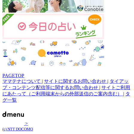
PAGETOP
ママテナについて
|
サイトに関するお問い合わせ
|
タイアッ
プ・コンテンツ配信等に関するお問い合わせ
|
サイトご利用
にあたって（ご利用端末からの外部送信のご案内含む）
|
タ
グ一覧
>
(c) NTT DOCOMO