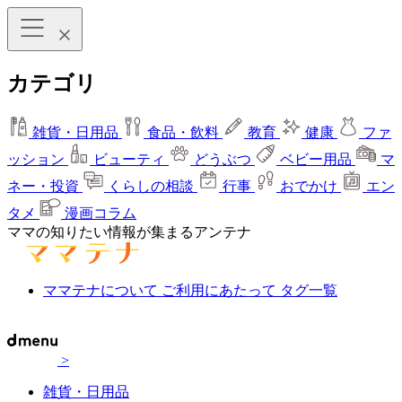
カテゴリ
雑貨・日用品
食品・飲料
教育
健康
ファ
ッション
ビューティ
どうぶつ
ベビー用品
マ
ネー・投資
くらしの相談
行事
おでかけ
エン
タメ
漫画コラム
ママの知りたい情報が集まるアンテナ
ママテナについて
ご利用にあたって
タグ一覧
>
雑貨・日用品