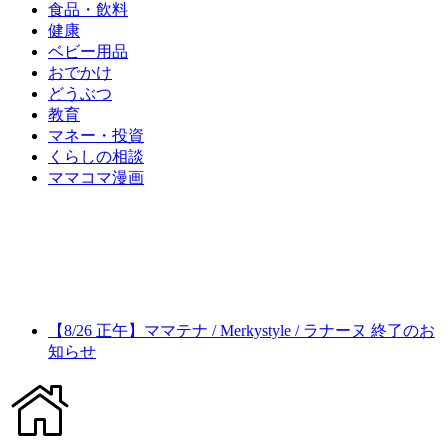
食品・飲料
健康
ベビー用品
おでかけ
どうぶつ
教育
マネー・投資
くらしの相談
ママコマ漫画
【8/26 正午】ママテナ / Merkystyle / ラナーヌ 終了のお
知らせ