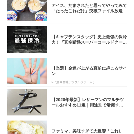
アイス、だまされたと思ってやってみて
「たったこれだけ」突破ファイル放送で
大注目！...
【キャプテンスタッグ】史上最強の保冷
力！『真空断熱スーパーコールドクーラ
ーボック...
【当選】金運が上がる直前に起こるサイ
ン
PR(合同会社デジタルファーム )
【2026年最新】レザーマンのマルチツ
ールおすすめ11選｜用途別で活躍する
モデル...
ファミマ、美味すぎて大反響「これ1