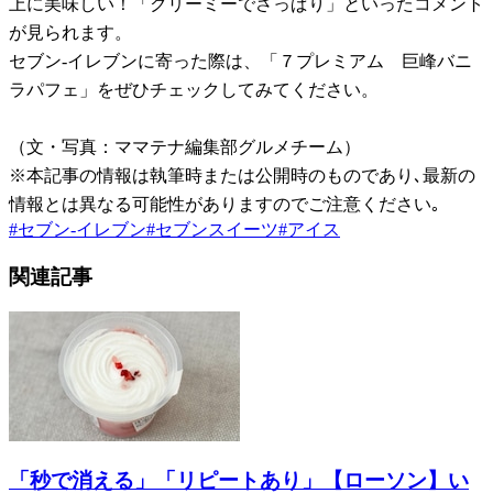
上に美味しい！「クリーミーでさっぱり」といったコメント
が見られます。
セブン-イレブンに寄った際は、「７プレミアム 巨峰バニ
ラパフェ」をぜひチェックしてみてください。
（文・写真：ママテナ編集部グルメチーム）
※本記事の情報は執筆時または公開時のものであり､最新の
情報とは異なる可能性がありますのでご注意ください｡
#
セブン-イレブン
#
セブンスイーツ
#
アイス
関連記事
「秒で消える」「リピートあり」【ローソン】い