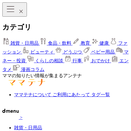
カテゴリ
雑貨・日用品
食品・飲料
教育
健康
ファ
ッション
ビューティ
どうぶつ
ベビー用品
マ
ネー・投資
くらしの相談
行事
おでかけ
エン
タメ
漫画コラム
ママの知りたい情報が集まるアンテナ
ママテナについて
ご利用にあたって
タグ一覧
>
雑貨・日用品