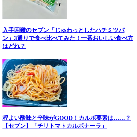
入手困難のセブン「じゅわっとしたハチミツパ
ン」3通りで食べ比べてみた！一番おいしい食べ方
はどれ？
程よい酸味と辛味がGOOD！カルボ要素は……？
【セブン】「チリトマトカルボナーラ」