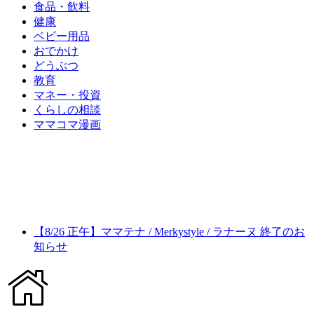
食品・飲料
健康
ベビー用品
おでかけ
どうぶつ
教育
マネー・投資
くらしの相談
ママコマ漫画
【8/26 正午】ママテナ / Merkystyle / ラナーヌ 終了のお
知らせ