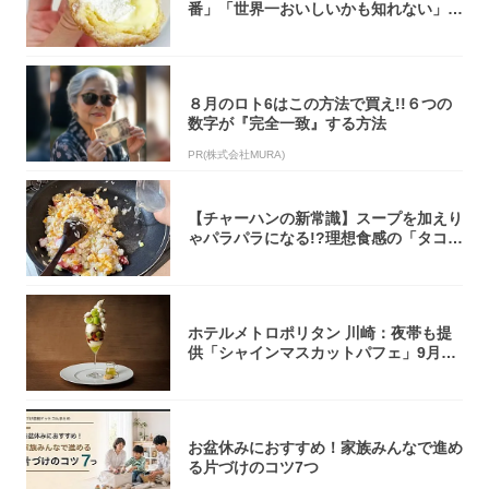
番」「世界一おいしいかも知れない」
「飲めそう」
８月のロト6はこの方法で買え!!６つの
数字が『完全一致』する方法
PR(株式会社MURA)
【チャーハンの新常識】スープを加えり
ゃパラパラになる!?理想食感の「タコチ
ャーハ...
ホテルメトロポリタン 川崎：夜帯も提
供「シャインマスカットパフェ」9月1
日より3...
お盆休みにおすすめ！家族みんなで進め
る片づけのコツ7つ