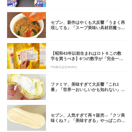
大注目！...
セブン、新作はやくも大反響「うまく再
現してる」「スープ美味い具材邪魔って
くらい美...
【昭和43年以前生まれはロト６この数
字を買うべき】6つの数字が「完全一
致」する方...
PR(株式会社MURA)
ファミマ、美味すぎて大反響「これ1
番」「世界一おいしいかも知れない」
「飲めそう」
セブン、人気すぎて再々販売→「クソ美
味くね？」「美味すぎる」やっぱこのク
オリティ...