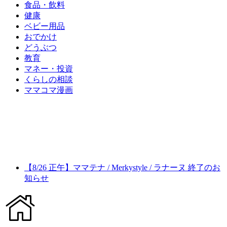
食品・飲料
健康
ベビー用品
おでかけ
どうぶつ
教育
マネー・投資
くらしの相談
ママコマ漫画
【8/26 正午】ママテナ / Merkystyle / ラナーヌ 終了のお
知らせ