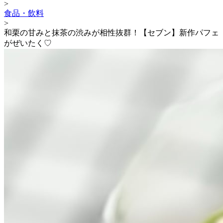
>
食品・飲料
>
和栗の甘みと抹茶の渋みが相性抜群！【セブン】新作パフェ
がぜいたく♡