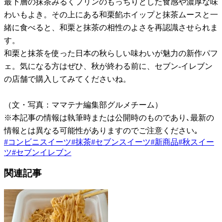
最下層の抹茶みるくプリンのもっちりとした食感や濃厚な味
わいもよき。その上にある和栗餡ホイップと抹茶ムースと一
緒に食べると、和栗と抹茶の相性のよさを再認識させられま
す。
和栗と抹茶を使った日本の秋らしい味わいが魅力の新作パフ
ェ。気になる方はぜひ、秋が終わる前に、セブン-イレブン
の店舗で購入してみてくださいね。
（文・写真：ママテナ編集部グルメチーム）
※本記事の情報は執筆時または公開時のものであり､最新の
情報とは異なる可能性がありますのでご注意ください｡
#
コンビニスイーツ
#
抹茶
#
セブンスイーツ
#
新商品
#
秋スイー
ツ
#
セブンイレブン
関連記事