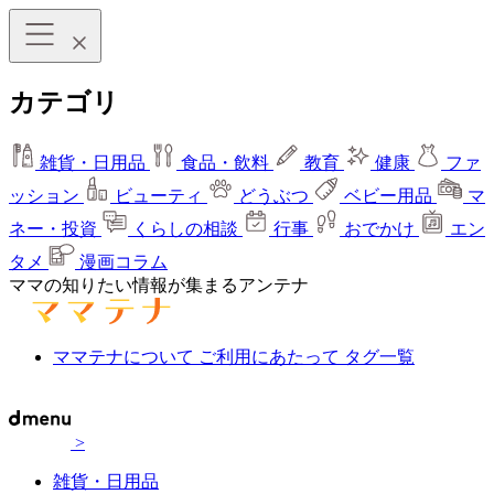
カテゴリ
雑貨・日用品
食品・飲料
教育
健康
ファ
ッション
ビューティ
どうぶつ
ベビー用品
マ
ネー・投資
くらしの相談
行事
おでかけ
エン
タメ
漫画コラム
ママの知りたい情報が集まるアンテナ
ママテナについて
ご利用にあたって
タグ一覧
>
雑貨・日用品