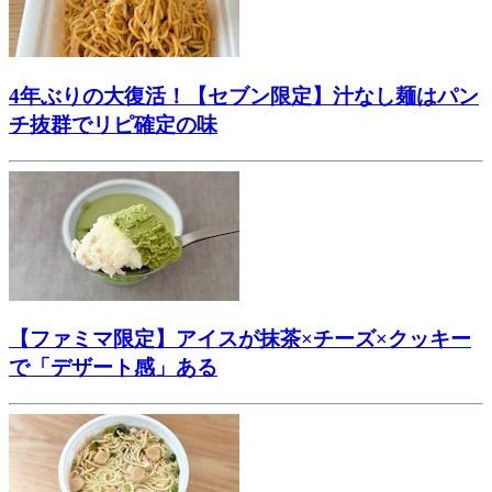
4年ぶりの大復活！【セブン限定】汁なし麺はパン
チ抜群でリピ確定の味
【ファミマ限定】アイスが抹茶×チーズ×クッキー
で「デザート感」ある