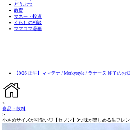
どうぶつ
教育
マネー・投資
くらしの相談
ママコマ漫画
【8/26 正午】ママテナ / Merkystyle / ラナーヌ 終了の
>
食品・飲料
>
小さめサイズが可愛い♡【セブン】3つ味が楽しめる生フレ