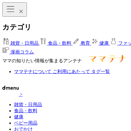
カテゴリ
雑貨・日用品
食品・飲料
教育
健康
ファ
漫画コラム
ママの知りたい情報が集まるアンテナ
ママテナについて
ご利用にあたって
タグ一覧
>
雑貨・日用品
食品・飲料
健康
ベビー用品
おでかけ