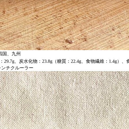
四国、九州
9.7g、炭水化物：23.8g（糖質：22.4g、食物繊維：1.4g）、
レンチクルーラー