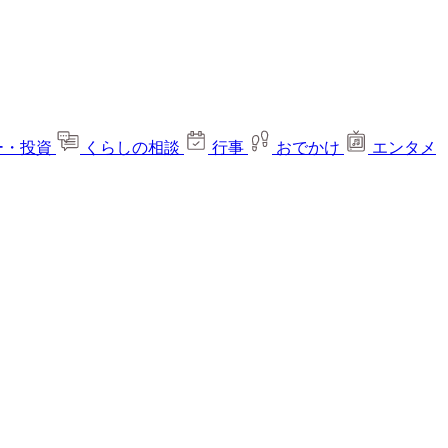
ー・投資
くらしの相談
行事
おでかけ
エンタメ