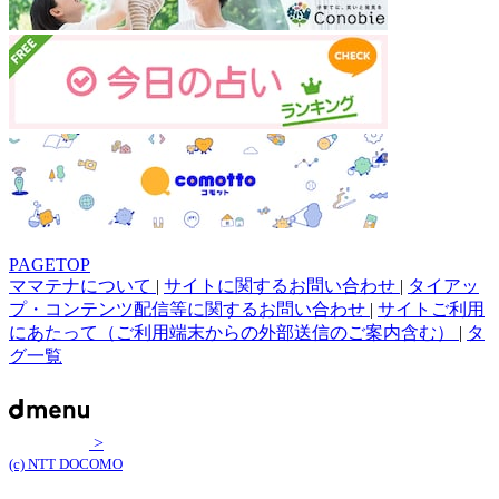
PAGETOP
ママテナについて
|
サイトに関するお問い合わせ
|
タイアッ
プ・コンテンツ配信等に関するお問い合わせ
|
サイトご利用
にあたって（ご利用端末からの外部送信のご案内含む）
|
タ
グ一覧
>
(c) NTT DOCOMO