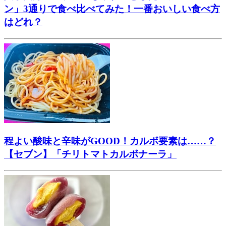
ン」3通りで食べ比べてみた！一番おいしい食べ方
はどれ？
程よい酸味と辛味がGOOD！カルボ要素は……？
【セブン】「チリトマトカルボナーラ」