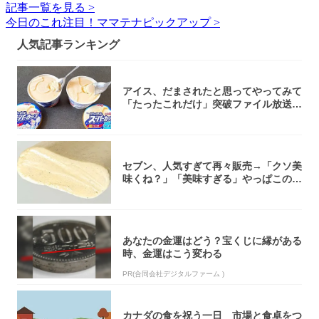
記事一覧を見る >
今日のこれ注目！ママテナピックアップ >
人気記事ランキング
アイス、だまされたと思ってやってみて
「たったこれだけ」突破ファイル放送で
大注目！...
セブン、人気すぎて再々販売→「クソ美
味くね？」「美味すぎる」やっぱこのク
オリティ...
あなたの金運はどう？宝くじに縁がある
時、金運はこう変わる
PR(合同会社デジタルファーム )
カナダの食を祝う一日 市場と食卓をつ