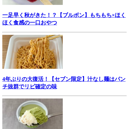
一足早く秋がきた！？【ブルボン】もちもち×ほく
ほく食感の一口おやつ
4年ぶりの大復活！【セブン限定】汁なし麺はパン
チ抜群でリピ確定の味