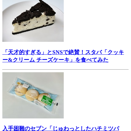
「天才的すぎる」とSNSで絶賛！スタバ「クッキ
ー&クリーム チーズケーキ」を食べてみた
入手困難のセブン「じゅわっとしたハチミツパ