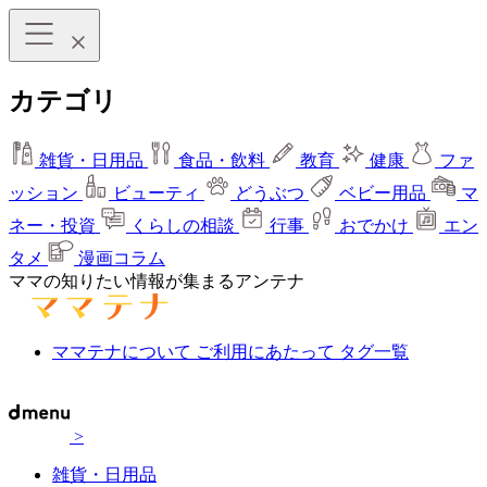
カテゴリ
雑貨・日用品
食品・飲料
教育
健康
ファ
ッション
ビューティ
どうぶつ
ベビー用品
マ
ネー・投資
くらしの相談
行事
おでかけ
エン
タメ
漫画コラム
ママの知りたい情報が集まるアンテナ
ママテナについて
ご利用にあたって
タグ一覧
>
雑貨・日用品