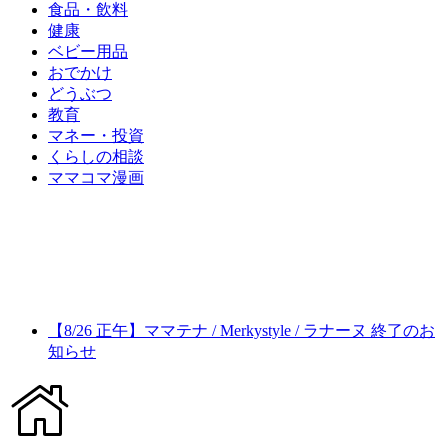
食品・飲料
健康
ベビー用品
おでかけ
どうぶつ
教育
マネー・投資
くらしの相談
ママコマ漫画
【8/26 正午】ママテナ / Merkystyle / ラナーヌ 終了のお
知らせ