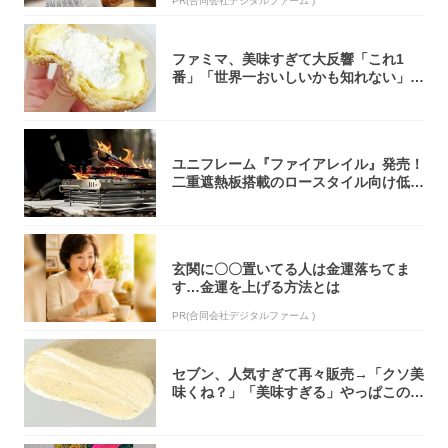
PR(合同会社デジタルファーム )
ファミマ、美味すぎて大反響「これ1
番」「世界一おいしいかも知れない」
「飲めそう」
ユニフレーム『ファイアレイル』発売！
二重遮熱板搭載のロースタイル向け低型
焚き火台
玄関に〇〇置いてる人は金運落ちてま
す…金運を上げる方法とは
PR(合同会社デジタルファーム )
セブン、人気すぎて再々販売→「クソ美
味くね？」「美味すぎる」やっぱこのク
オリティ...