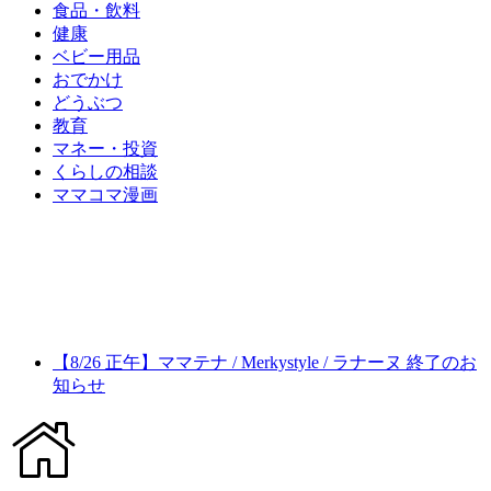
食品・飲料
健康
ベビー用品
おでかけ
どうぶつ
教育
マネー・投資
くらしの相談
ママコマ漫画
【8/26 正午】ママテナ / Merkystyle / ラナーヌ 終了のお
知らせ