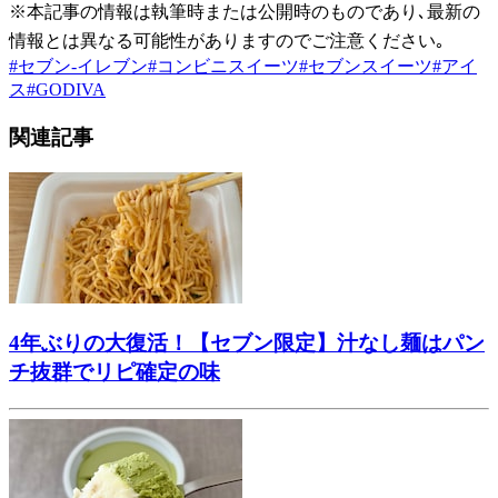
※本記事の情報は執筆時または公開時のものであり､最新の
情報とは異なる可能性がありますのでご注意ください｡
#
セブン-イレブン
#
コンビニスイーツ
#
セブンスイーツ
#
アイ
ス
#
GODIVA
関連記事
4年ぶりの大復活！【セブン限定】汁なし麺はパン
チ抜群でリピ確定の味