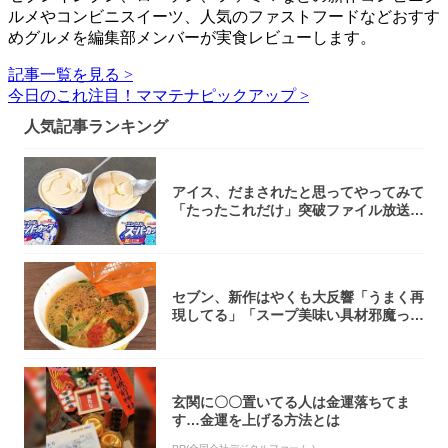
ルメやコンビニスイーツ、人気のファストフードなどおすす
めグルメを編集部メンバーが実食レビューします。
記事一覧を見る >
今日のこれ注目！ママテナピックアップ >
人気記事ランキング
アイス、だまされたと思ってやってみて
「たったこれだけ」突破ファイル放送で
大注目！...
セブン、新作はやくも大反響「うまく再
現してる」「スープ美味い具材邪魔って
くらい美...
玄関に〇〇置いてる人は金運落ちてま
す…金運を上げる方法とは