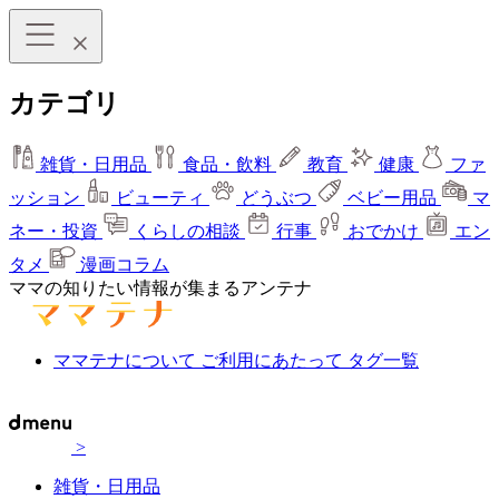
カテゴリ
雑貨・日用品
食品・飲料
教育
健康
ファ
ッション
ビューティ
どうぶつ
ベビー用品
マ
ネー・投資
くらしの相談
行事
おでかけ
エン
タメ
漫画コラム
ママの知りたい情報が集まるアンテナ
ママテナについて
ご利用にあたって
タグ一覧
>
雑貨・日用品