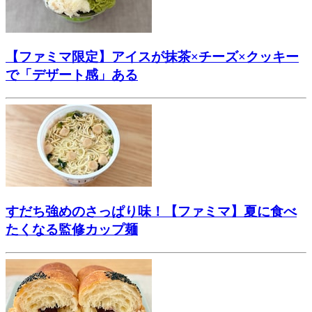
【ファミマ限定】アイスが抹茶×チーズ×クッキー
で「デザート感」ある
すだち強めのさっぱり味！【ファミマ】夏に食べ
たくなる監修カップ麺