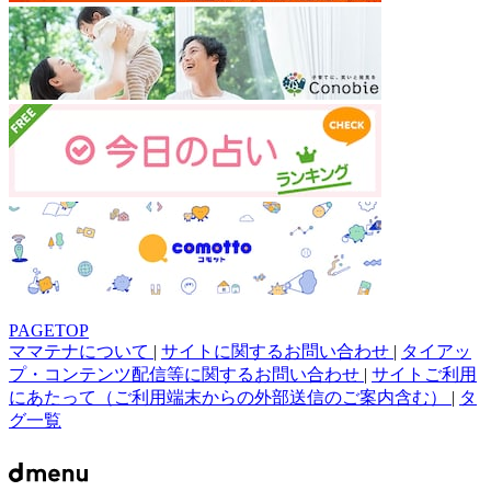
PAGETOP
ママテナについて
|
サイトに関するお問い合わせ
|
タイアッ
プ・コンテンツ配信等に関するお問い合わせ
|
サイトご利用
にあたって（ご利用端末からの外部送信のご案内含む）
|
タ
グ一覧