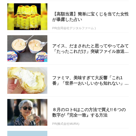
【高額当選】簡単に宝くじを当てた女性
が暴露した占い
PR(合同会社デジタルファーム )
アイス、だまされたと思ってやってみて
「たったこれだけ」突破ファイル放送で
大注目！...
ファミマ、美味すぎて大反響「これ1
番」「世界一おいしいかも知れない」
「飲めそう」
８月のロト6はこの方法で買え!!６つの
数字が『完全一致』する方法
PR(株式会社MURA)