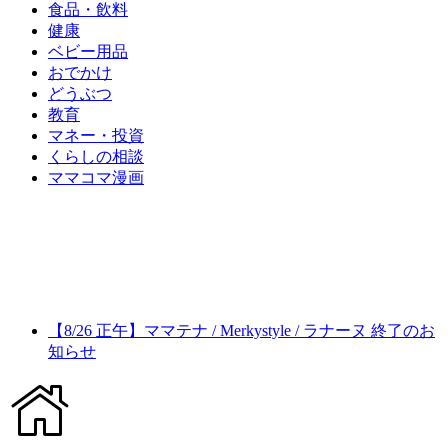
食品・飲料
健康
ベビー用品
おでかけ
どうぶつ
教育
マネー・投資
くらしの相談
ママコマ漫画
【8/26 正午】ママテナ / Merkystyle / ラナーヌ 終了のお
知らせ