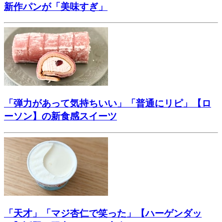
新作パンが「美味すぎ」
「弾力があって気持ちいい」「普通にリピ」【ロ
ーソン】の新食感スイーツ
「天才」「マジ杏仁で笑った」【ハーゲンダッ