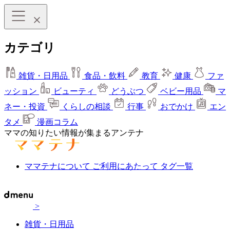
カテゴリ
雑貨・日用品
食品・飲料
教育
健康
ファ
ッション
ビューティ
どうぶつ
ベビー用品
マ
ネー・投資
くらしの相談
行事
おでかけ
エン
タメ
漫画コラム
ママの知りたい情報が集まるアンテナ
ママテナについて
ご利用にあたって
タグ一覧
>
雑貨・日用品