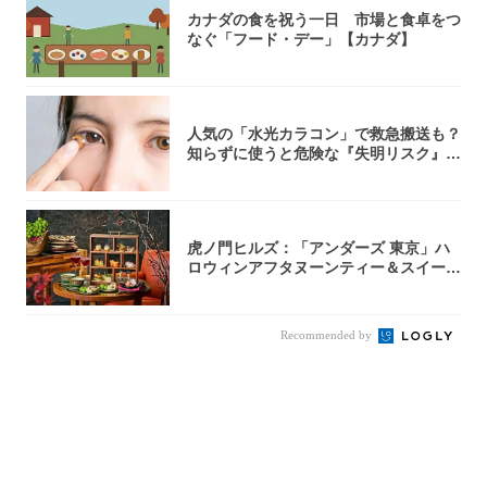
カナダの食を祝う一日 市場と食卓をつ
なぐ「フード・デー」【カナダ】
人気の「水光カラコン」で救急搬送も？
知らずに使うと危険な『失明リスク』と
医師が教...
虎ノ門ヒルズ：「アンダーズ 東京」ハ
ロウィンアフタヌーンティー＆スイーツ
コレクシ...
Recommended by