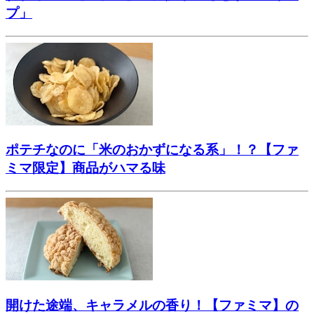
プ」
ポテチなのに「米のおかずになる系」！？【ファ
ミマ限定】商品がハマる味
開けた途端、キャラメルの香り！【ファミマ】の