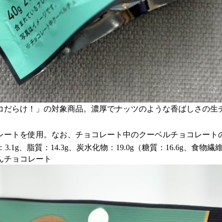
コだらけ！」の対象商品。濃厚でナッツのような香ばしさの生
ートを使用。なお、チョコレート中のクーベルチョコレートの
1g、脂質：14.3g、炭水化物：19.0g（糖質：16.6g、食物繊維
んチョコレート