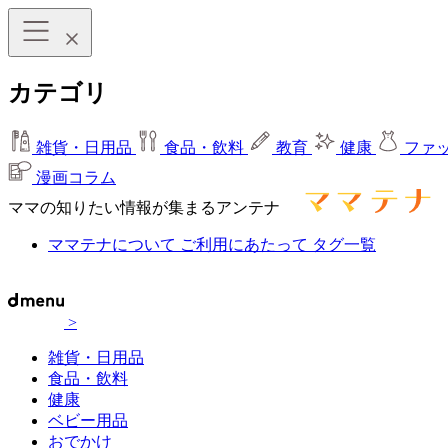
カテゴリ
雑貨・日用品
食品・飲料
教育
健康
ファ
漫画コラム
ママの知りたい情報が集まるアンテナ
ママテナについて
ご利用にあたって
タグ一覧
>
雑貨・日用品
食品・飲料
健康
ベビー用品
おでかけ