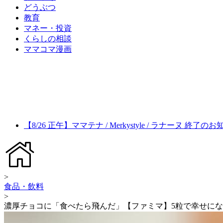
どうぶつ
教育
マネー・投資
くらしの相談
ママコマ漫画
【8/26 正午】ママテナ / Merkystyle / ラナーヌ 終了の
>
食品・飲料
>
濃厚チョコに「食べたら飛んだ」【ファミマ】5粒で幸せに