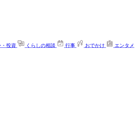
ー・投資
くらしの相談
行事
おでかけ
エンタメ