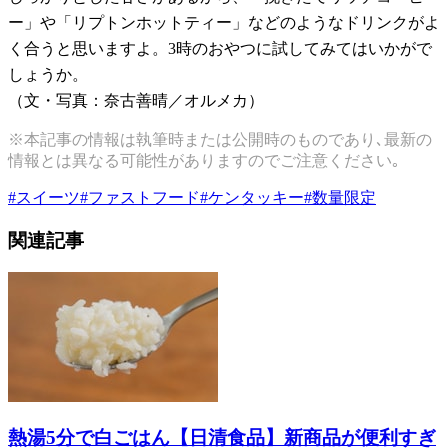
ー」や「リプトンホットティー」などのようなドリンクがよ
く合うと思いますよ。3時のおやつに試してみてはいかがで
しょうか。
（文・写真：奈古善晴／オルメカ）
※本記事の情報は執筆時または公開時のものであり､最新の
情報とは異なる可能性がありますのでご注意ください｡
#
スイーツ
#
ファストフード
#
ケンタッキー
#
数量限定
関連記事
熱湯5分で白ごはん【日清食品】新商品が便利すぎ