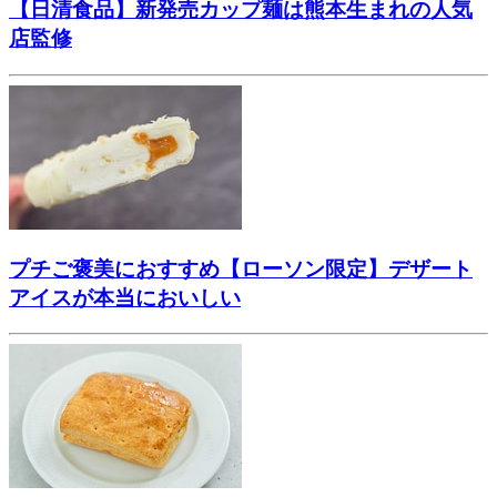
【日清食品】新発売カップ麺は熊本生まれの人気
店監修
プチご褒美におすすめ【ローソン限定】デザート
アイスが本当においしい