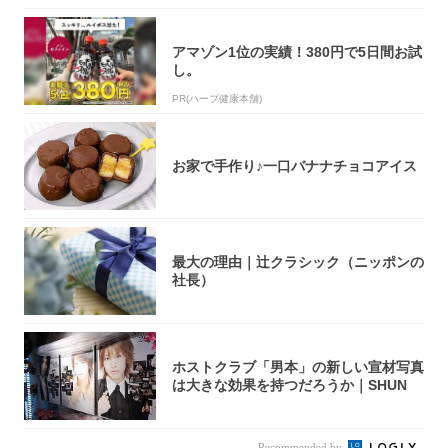
アマゾン1位の実績！380円で5日間お試
し。
PR(ハーブ健康本舗)
お家で手作り♪一口バナナチョコアイス
最大の理由｜辻クラシック（ニッポンの
社長）
ホストクラブ「男本」の新しい宣材写真
は大きな効果を持つだろうか｜SHUN
Recommended by