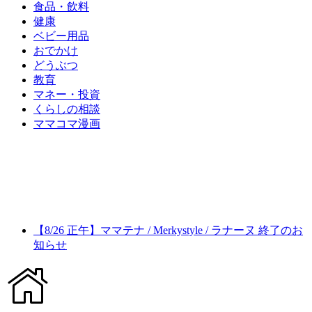
食品・飲料
健康
ベビー用品
おでかけ
どうぶつ
教育
マネー・投資
くらしの相談
ママコマ漫画
【8/26 正午】ママテナ / Merkystyle / ラナーヌ 終了のお
知らせ