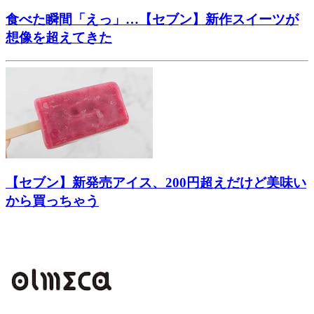
食べた瞬間「えっ」…【セブン】新作スイーツが
想像を超えてきた
【セブン】新発売アイス、200円超えだけど美味い
から買っちゃう