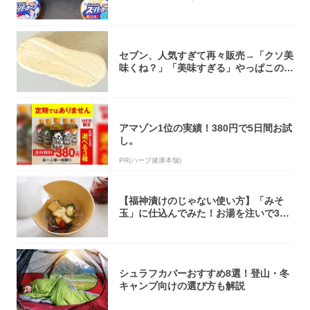
大注目！...
セブン、人気すぎて再々販売→「クソ美
味くね？」「美味すぎる」やっぱこのク
オリティ...
アマゾン1位の実績！380円で5日間お試
し。
PR(ハーブ健康本舗)
【福神漬けのじゃない使い方】「みそ
玉」に仕込んでみた！お湯を注いで30
秒で…朝の...
シュラフカバーおすすめ8選！登山・冬
キャンプ向けの選び方も解説