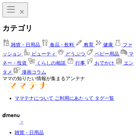
カテゴリ
雑貨・日用品
食品・飲料
教育
健康
ファ
ッション
ビューティ
どうぶつ
ベビー用品
マ
ネー・投資
くらしの相談
行事
おでかけ
エン
タメ
漫画コラム
ママの知りたい情報が集まるアンテナ
ママテナについて
ご利用にあたって
タグ一覧
>
雑貨・日用品