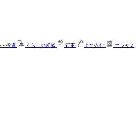
ー・投資
くらしの相談
行事
おでかけ
エンタメ