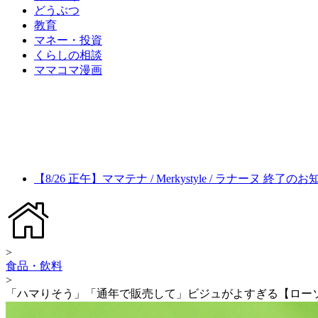
どうぶつ
教育
マネー・投資
くらしの相談
ママコマ漫画
【8/26 正午】ママテナ / Merkystyle / ラナーヌ 終了の
>
食品・飲料
>
「ハマりそう」「通年で販売して」ビジュがよすぎる【ロー