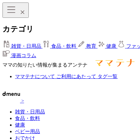
カテゴリ
雑貨・日用品
食品・飲料
教育
健康
ファ
漫画コラム
ママの知りたい情報が集まるアンテナ
ママテナについて
ご利用にあたって
タグ一覧
>
雑貨・日用品
食品・飲料
健康
ベビー用品
おでかけ