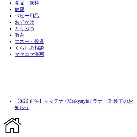
食品・飲料
健康
ベビー用品
おでかけ
どうぶつ
教育
マネー・投資
くらしの相談
ママコマ漫画
【8/26 正午】ママテナ / Merkystyle / ラナーヌ 終了のお
知らせ