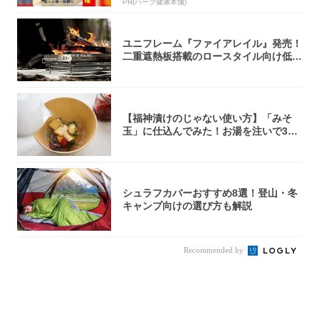
PR(ハーブ健康本舗)
ユニフレーム『ファイアレイル』発売！
二重遮熱板搭載のロースタイル向け低型
焚き火台
【福神漬けのじゃない使い方】「みそ
玉」に仕込んでみた！お湯を注いで30
秒で…朝の...
シュラフカバーおすすめ8選！登山・冬
キャンプ向けの選び方も解説
Recommended by