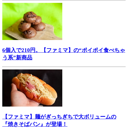
6個入で210円。【ファミマ】の“ポイポイ食べちゃ
う系”新商品
【ファミマ】麺がぎっちぎちで大ボリュームの
『焼きそばパン』が登場！