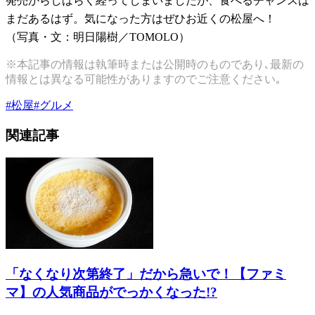
発売からしばらく経ってしまいましたが、食べるチャンスは
まだあるはず。気になった方はぜひお近くの松屋へ！
（写真・文：明日陽樹／TOMOLO）
※本記事の情報は執筆時または公開時のものであり､最新の
情報とは異なる可能性がありますのでご注意ください｡
#
松屋
#
グルメ
関連記事
「なくなり次第終了」だから急いで！【ファミ
マ】の人気商品がでっかくなった!?