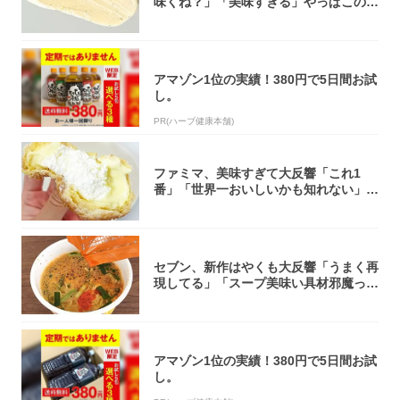
味くね？」「美味すぎる」やっぱこのク
オリティ...
アマゾン1位の実績！380円で5日間お試
し。
PR(ハーブ健康本舗)
ファミマ、美味すぎて大反響「これ1
番」「世界一おいしいかも知れない」
「飲めそう」
セブン、新作はやくも大反響「うまく再
現してる」「スープ美味い具材邪魔って
くらい美...
アマゾン1位の実績！380円で5日間お試
し。