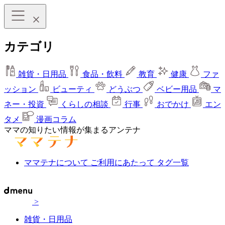
カテゴリ
雑貨・日用品
食品・飲料
教育
健康
ファ
ッション
ビューティ
どうぶつ
ベビー用品
マ
ネー・投資
くらしの相談
行事
おでかけ
エン
タメ
漫画コラム
ママの知りたい情報が集まるアンテナ
ママテナについて
ご利用にあたって
タグ一覧
>
雑貨・日用品