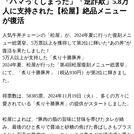
「ハマってしまった」「逆詐欺」5.8万
人に支持された【松屋】絶品メニュー
が復活
人気牛丼チェーンの「松屋」が、2024年夏に行った復刻メニ
ュー総選挙。5万票以上を獲得して第2位に輝いた“あの丼”が
復活を果たしました！
5万人以上が支持した「炙り十勝豚丼」
2024年夏、松屋が行った「第4回松屋復刻メニュー総選挙」
にて、「炙り十勝豚丼」（税込930円）が第2位に輝きまし
た。
得票数は、58385票。2024年11月19日（火）、多くの方々に
愛されている「炙り十勝豚丼」の提供がスタートしました。
松屋によれば、“豚肉の脂の旨味に甘味を帯びたタレが絡
み、最後のひと炙りで醤油と砂糖の焦げた香ばしさもプラス