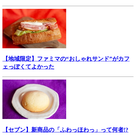
【地域限定】ファミマの“おしゃれサンド”がカフ
ェっぽくてよかった
【セブン】新商品の「ふわっほわっ」って何者!?