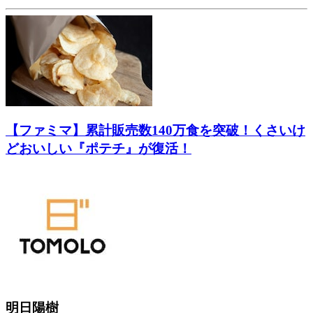
【ファミマ】累計販売数140万食を突破！くさいけ
どおいしい『ポテチ』が復活！
明日陽樹