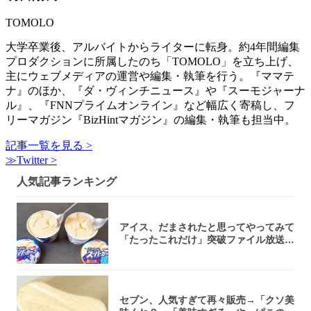
TOMOLO
大学卒業後、アルバイトからライターに転身。約4年間編集
プロダクションに所属したのち「TOMOLO」を立ち上げ、
主にウェブメディアの運営や編集・執筆を行う。『ママテ
ナ』のほか、『ダ・ヴィンチニュース』や『スーモジャーナ
ル』、『FNNプライムオンライン』など幅広く寄稿し、フ
リーマガジン『BizHintマガジン』の編集・執筆も担当中。
記事一覧を見る >
≫Twitter >
人気記事ランキング
アイス、だまされたと思ってやってみて
「たったこれだけ」突破ファイル放送で
大注目！...
セブン、人気すぎて再々販売→「クソ美