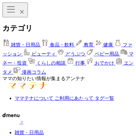
カテゴリ
雑貨・日用品
食品・飲料
教育
健康
ファ
ッション
ビューティ
どうぶつ
ベビー用品
マ
ネー・投資
くらしの相談
行事
おでかけ
エン
タメ
漫画コラム
ママの知りたい情報が集まるアンテナ
ママテナについて
ご利用にあたって
タグ一覧
>
雑貨・日用品