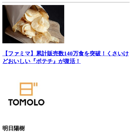
【ファミマ】累計販売数140万食を突破！くさいけ
どおいしい『ポテチ』が復活！
明日陽樹