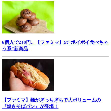
6個入で210円。【ファミマ】の“ポイポイ食べちゃ
う系”新商品
【ファミマ】麺がぎっちぎちで大ボリュームの
『焼きそばパン』が登場！