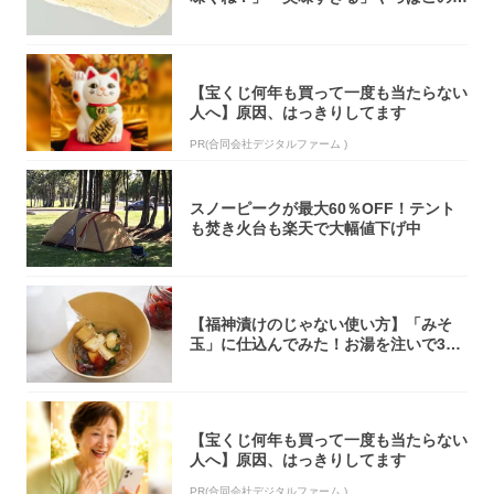
オリティ...
【宝くじ何年も買って一度も当たらない
人へ】原因、はっきりしてます
PR(合同会社デジタルファーム )
スノーピークが最大60％OFF！テント
も焚き火台も楽天で大幅値下げ中
【福神漬けのじゃない使い方】「みそ
玉」に仕込んでみた！お湯を注いで30
秒で…朝の...
【宝くじ何年も買って一度も当たらない
人へ】原因、はっきりしてます
PR(合同会社デジタルファーム )