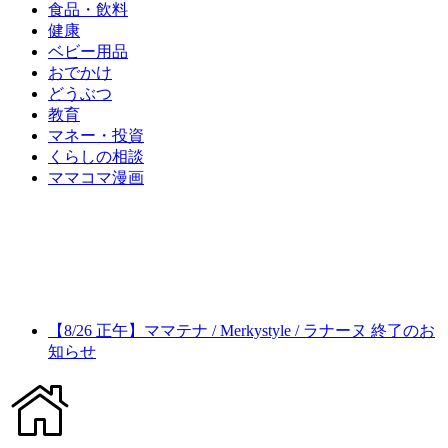
食品・飲料
健康
ベビー用品
おでかけ
どうぶつ
教育
マネー・投資
くらしの相談
ママコマ漫画
【8/26 正午】ママテナ / Merkystyle / ラナーヌ 終了のお
知らせ