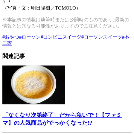
す！
（写真・文：明日陽樹／TOMOLO）
※本記事の情報は執筆時または公開時のものであり､最新の
情報とは異なる可能性がありますのでご注意ください｡
#
おやつ
#
ローソン
#
コンビニスイーツ
#
ローソンスイーツ
#
不
二家
関連記事
「なくなり次第終了」だから急いで！【ファミ
マ】の人気商品がでっかくなった!?