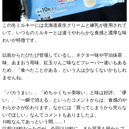
この生ミルキーには北海道産生クリームと練乳が使用されて
いて、いつものミルキーとは違うやわらかな食感と濃厚な味
わいが特徴です。
以前からたびたび登場しているし、ネクター味や宇治抹茶
味、あまおう苺味、紅玉りんご味などフレーバー違いもある
ため、「食べたことがある」という人は少なくないかもしれ
ませんね。
「バカうまい」、「めちゃくちゃ美味い」と味は好評。「儚
い」、「一瞬で消える」といったコメントからは、食感のや
わらかさが伝わります。なかには「買ってしまうから売らな
いでほしい」なんてコメントもありましたよ。
10粒なんてあっという間……！
以前は8粒だったのが、今回は10粒に。また容器も紙からプ