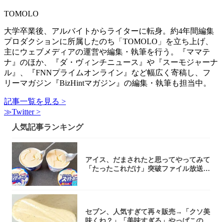
TOMOLO
大学卒業後、アルバイトからライターに転身。約4年間編集
プロダクションに所属したのち「TOMOLO」を立ち上げ、
主にウェブメディアの運営や編集・執筆を行う。『ママテ
ナ』のほか、『ダ・ヴィンチニュース』や『スーモジャーナ
ル』、『FNNプライムオンライン』など幅広く寄稿し、フ
リーマガジン『BizHintマガジン』の編集・執筆も担当中。
記事一覧を見る >
≫Twitter >
人気記事ランキング
アイス、だまされたと思ってやってみて
「たったこれだけ」突破ファイル放送で
大注目！...
セブン、人気すぎて再々販売→「クソ美
味くね？」「美味すぎる」やっぱこのク