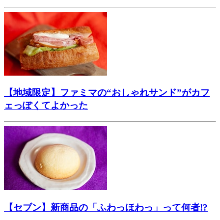
【地域限定】ファミマの“おしゃれサンド”がカフ
ェっぽくてよかった
【セブン】新商品の「ふわっほわっ」って何者!?