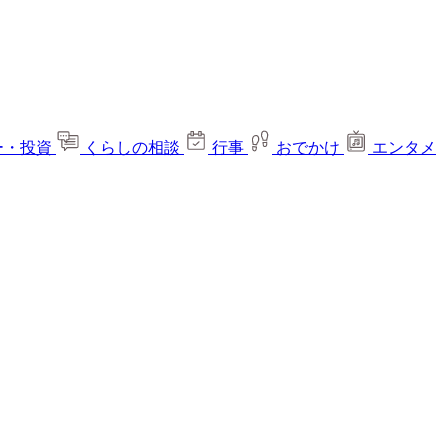
ー・投資
くらしの相談
行事
おでかけ
エンタメ