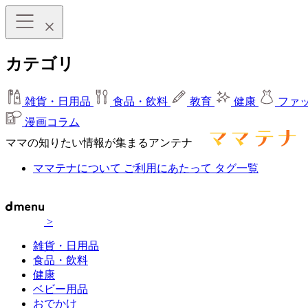
カテゴリ
雑貨・日用品
食品・飲料
教育
健康
ファ
漫画コラム
ママの知りたい情報が集まるアンテナ
ママテナについて
ご利用にあたって
タグ一覧
>
雑貨・日用品
食品・飲料
健康
ベビー用品
おでかけ