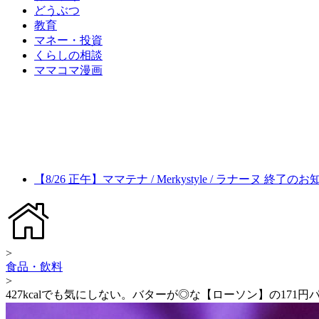
どうぶつ
教育
マネー・投資
くらしの相談
ママコマ漫画
【8/26 正午】ママテナ / Merkystyle / ラナーヌ 終了の
>
食品・飲料
>
427kcalでも気にしない。バターが◎な【ローソン】の171円