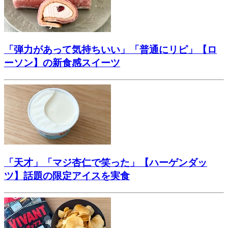
「弾力があって気持ちいい」「普通にリピ」【ロ
ーソン】の新食感スイーツ
「天才」「マジ杏仁で笑った」【ハーゲンダッ
ツ】話題の限定アイスを実食