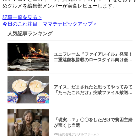
めグルメを編集部メンバーが実食レビューします。
記事一覧を見る >
今日のこれ注目！ママテナピックアップ >
人気記事ランキング
ユニフレーム『ファイアレイル』発売！
二重遮熱板搭載のロースタイル向け低型
焚き火台
アイス、だまされたと思ってやってみて
「たったこれだけ」突破ファイル放送で
大注目！...
「現実…？」〇〇をしただけで貧困主婦
が宝くじ当選
PR(合同会社デジタルファーム )