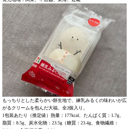
もっちりとした柔らかい餅生地で、練乳みるくの味わいが広
がるクリームを包んだ大福。全2個入り。
1包装あたり（推定値）熱量：177kcal、たんぱく質：1.7g、
脂質：8.5g、炭水化物：23.5g（糖質：23.4g、食物繊維：