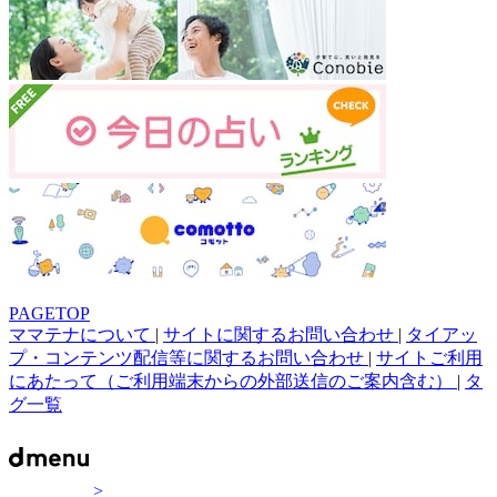
PAGETOP
ママテナについて
|
サイトに関するお問い合わせ
|
タイアッ
プ・コンテンツ配信等に関するお問い合わせ
|
サイトご利用
にあたって（ご利用端末からの外部送信のご案内含む）
|
タ
グ一覧
>