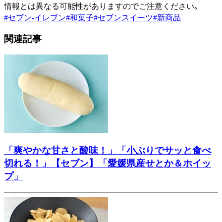
情報とは異なる可能性がありますのでご注意ください｡
#
セブン-イレブン
#
和菓子
#
セブンスイーツ
#
新商品
関連記事
「爽やかな甘さと酸味！」「小ぶりでサッと食べ
切れる！」【セブン】「愛媛県産せとか＆ホイッ
プ」