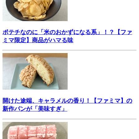
ポテチなのに「米のおかずになる系」！？【ファ
ミマ限定】商品がハマる味
開けた途端、キャラメルの香り！【ファミマ】の
新作パンが「美味すぎ」