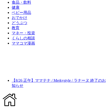
食品・飲料
健康
ベビー用品
おでかけ
どうぶつ
教育
マネー・投資
くらしの相談
ママコマ漫画
【8/26 正午】ママテナ / Merkystyle / ラナーヌ 終了のお
知らせ