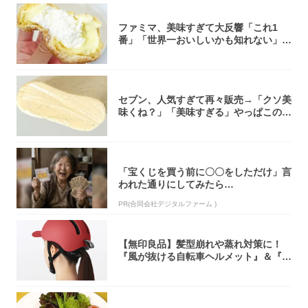
ファミマ、美味すぎて大反響「これ1
番」「世界一おいしいかも知れない」
「飲めそう」
セブン、人気すぎて再々販売→「クソ美
味くね？」「美味すぎる」やっぱこのク
オリティ...
「宝くじを買う前に〇〇をしただけ」言
われた通りにしてみたら…
PR(合同会社デジタルファーム )
【無印良品】髪型崩れや蒸れ対策に！
『風が抜ける自転車ヘルメット』＆『2
0型自転車...