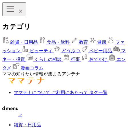
カテゴリ
雑貨・日用品
食品・飲料
教育
健康
ファ
ッション
ビューティ
どうぶつ
ベビー用品
マ
ネー・投資
くらしの相談
行事
おでかけ
エン
タメ
漫画コラム
ママの知りたい情報が集まるアンテナ
ママテナについて
ご利用にあたって
タグ一覧
>
雑貨・日用品