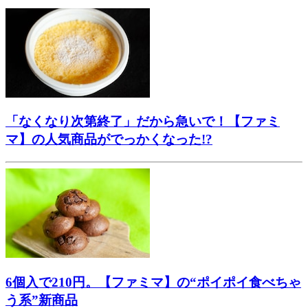
「なくなり次第終了」だから急いで！【ファミ
マ】の人気商品がでっかくなった!?
6個入で210円。【ファミマ】の“ポイポイ食べちゃ
う系”新商品