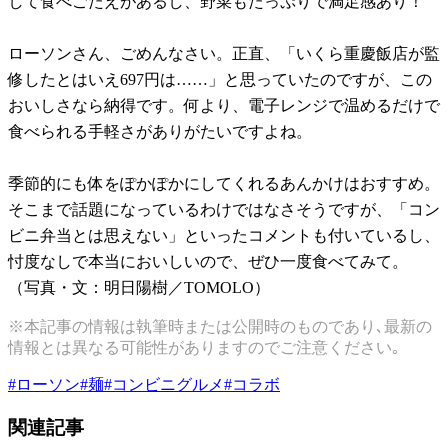
して食べごたえがあるし、野菜もたっぷりで満足感あり！
ローソンさん、ごめんなさい。正直、「いくら重慶飯店が監
修したとはいえ697円は……」と思っていたのですが、この
おいしさなら納得です。何より、電子レンジで温めるだけで
食べられる手軽さがありがたいですよね。
季節的にも体をぽかぽかにしてくれるあんかけはおすすめ。
そこまで話題になっているわけではなさそうですが、「コン
ビニ弁当とは思えない」といったコメントも付いているし、
忖度なしで本当においしいので、ぜひ一度食べてみて。
（写真・文：明日陽樹／TOMOLO）
※本記事の情報は執筆時または公開時のものであり､最新の
情報とは異なる可能性がありますのでご注意ください｡
#
ローソン
#
麺
#
コンビニグルメ
#
コラボ
関連記事