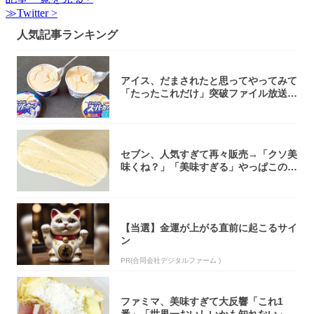
≫Twitter >
人気記事ランキング
アイス、だまされたと思ってやってみて
「たったこれだけ」突破ファイル放送で
大注目！...
セブン、人気すぎて再々販売→「クソ美
味くね？」「美味すぎる」やっぱこのク
オリティ...
【当選】金運が上がる直前に起こるサイ
ン
PR(合同会社デジタルファーム )
ファミマ、美味すぎて大反響「これ1
番」「世界一おいしいかも知れない」