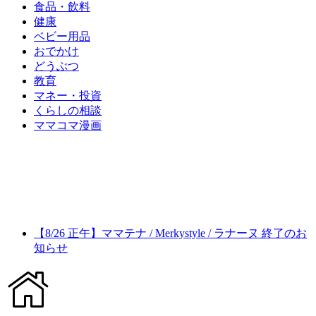
食品・飲料
健康
ベビー用品
おでかけ
どうぶつ
教育
マネー・投資
くらしの相談
ママコマ漫画
【8/26 正午】ママテナ / Merkystyle / ラナーヌ 終了のお
知らせ