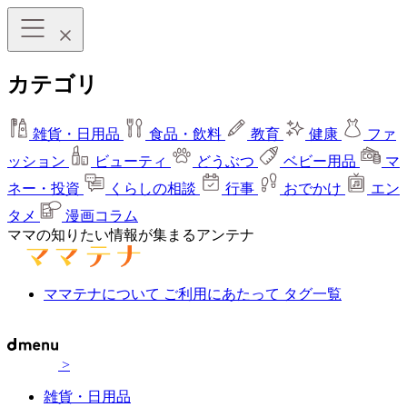
カテゴリ
雑貨・日用品
食品・飲料
教育
健康
ファ
ッション
ビューティ
どうぶつ
ベビー用品
マ
ネー・投資
くらしの相談
行事
おでかけ
エン
タメ
漫画コラム
ママの知りたい情報が集まるアンテナ
ママテナについて
ご利用にあたって
タグ一覧
>
雑貨・日用品