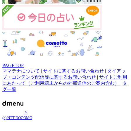
PAGETOP
ママテナについて
|
サイトに関するお問い合わせ
|
タイアッ
プ・コンテンツ配信等に関するお問い合わせ
|
サイトご利用
にあたって（ご利用端末からの外部送信のご案内含む）
|
タ
グ一覧
>
(c) NTT DOCOMO