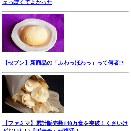
ェっぽくてよかった
【セブン】新商品の「ふわっほわっ」って何者!?
【ファミマ】累計販売数140万食を突破！くさいけ
どおいしい『ポテチ』が復活！