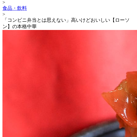
>
食品・飲料
>
「コンビニ弁当とは思えない」高いけどおいしい【ローソ
ン】の本格中華