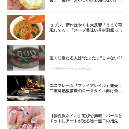
「飲めそう」
セブン、新作はやくも大反響「うまく再
現してる」「スープ美味い具材邪魔って
くらい美...
宝くじ当たる人は“たまたま”じゃない?!
PR(合同会社デジタルファーム )
ユニフレーム『ファイアレイル』発売！
二重遮熱板搭載のロースタイル向け低型
焚き火台
【個性派ネイル】遊び心満載！パールと
ドットにアートが光る唯一無二の指先が
完成！