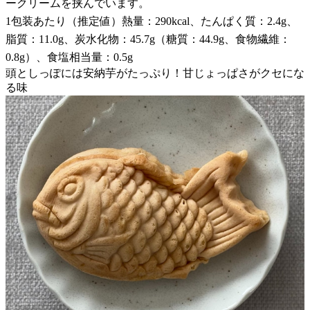
ークリームを挟んでいます。
1包装あたり（推定値）熱量：290kcal、たんぱく質：2.4g、
脂質：11.0g、炭水化物：45.7g（糖質：44.9g、食物繊維：
0.8g）、食塩相当量：0.5g
頭としっぽには安納芋がたっぷり！甘じょっぱさがクセにな
る味