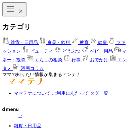
カテゴリ
雑貨・日用品
食品・飲料
教育
健康
ファ
ッション
ビューティ
どうぶつ
ベビー用品
マ
ネー・投資
くらしの相談
行事
おでかけ
エン
タメ
漫画コラム
ママの知りたい情報が集まるアンテナ
ママテナについて
ご利用にあたって
タグ一覧
>
雑貨・日用品