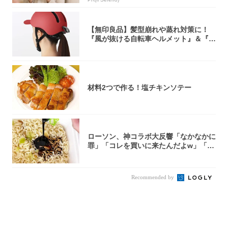
【無印良品】髪型崩れや蒸れ対策に！
『風が抜ける自転車ヘルメット』＆『2
0型自転車...
材料2つで作る！塩チキンソテー
ローソン、神コラボ大反響「なかなかに
罪」「コレを買いに来たんだよw」「３
件まわっ...
Recommended by