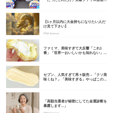
大注目！...
【1ヶ月以内に大金持ちになりたい人だ
け見て下さい】
PR(Il Sereno)
ファミマ、美味すぎて大反響「これ1
番」「世界一おいしいかも知れない」
「飲めそう」
セブン、人気すぎて再々販売→「クソ美
味くね？」「美味すぎる」やっぱこのク
オリティ...
「高額当選者が秘密にしてた金運診断を
暴露します...」
PR(Il Sereno)