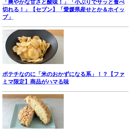
「爽やかな甘さと酸味！」「小ぶりでサッと食べ
切れる！」【セブン】「愛媛県産せとか＆ホイッ
プ」
ポテチなのに「米のおかずになる系」！？【ファ
ミマ限定】商品がハマる味