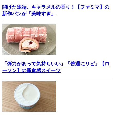
開けた途端、キャラメルの香り！【ファミマ】の
新作パンが「美味すぎ」
「弾力があって気持ちいい」「普通にリピ」【ロ
ーソン】の新食感スイーツ