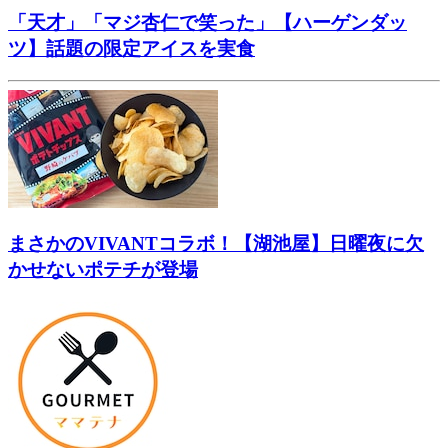
「天才」「マジ杏仁で笑った」【ハーゲンダッ
ツ】話題の限定アイスを実食
まさかのVIVANTコラボ！【湖池屋】日曜夜に欠
かせないポテチが登場