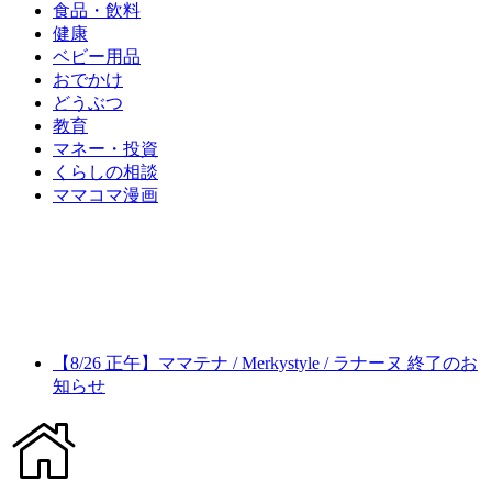
食品・飲料
健康
ベビー用品
おでかけ
どうぶつ
教育
マネー・投資
くらしの相談
ママコマ漫画
【8/26 正午】ママテナ / Merkystyle / ラナーヌ 終了のお
知らせ