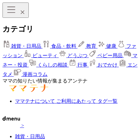
カテゴリ
雑貨・日用品
食品・飲料
教育
健康
ファ
ッション
ビューティ
どうぶつ
ベビー用品
マ
ネー・投資
くらしの相談
行事
おでかけ
エン
タメ
漫画コラム
ママの知りたい情報が集まるアンテナ
ママテナについて
ご利用にあたって
タグ一覧
>
雑貨・日用品