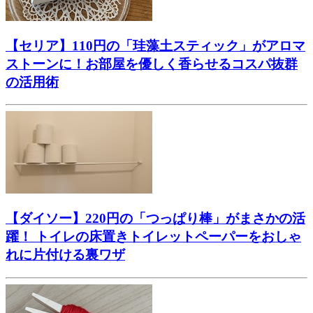
【セリア】110円の「珪藻土スティック」がアロマ
ストーンに！お部屋を優しく香らせるコスパ抜群
の活用術
【ダイソー】220円の「つっぱり棒」がまさかの活
躍！ トイレの床置きトイレットペーパーをおしゃ
れに片付ける裏ワザ