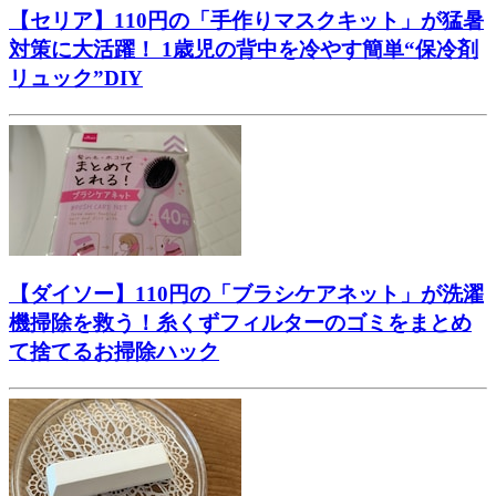
【セリア】110円の「手作りマスクキット」が猛暑
対策に大活躍！ 1歳児の背中を冷やす簡単“保冷剤
リュック”DIY
【ダイソー】110円の「ブラシケアネット」が洗濯
機掃除を救う！糸くずフィルターのゴミをまとめ
て捨てるお掃除ハック