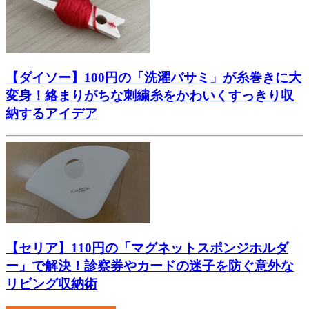
【ダイソー】100円の「洗濯バサミ」が糸巻きに大
変身！絡まりがちな刺繍糸をかわいくすっきり収
納するアイデア
【セリア】110円の「マグネットスポンジホルダ
ー」で解決！診察券やカードの迷子を防ぐ意外な
リビング収納術