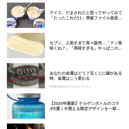
アイス、だまされたと思ってやってみて
「たったこれだけ」突破ファイル放送で
大注目！...
セブン、人気すぎて再々販売→「クソ美
味くね？」「美味すぎる」やっぱこのク
オリティ...
あなたの金運はどう？宝くじに縁がある
時、金運はこう変わる
PR(合同会社デジタルファーム )
【2026年最新】ナルゲンボトルのコラ
ボ5選｜今買える限定デザインを一挙紹
介！