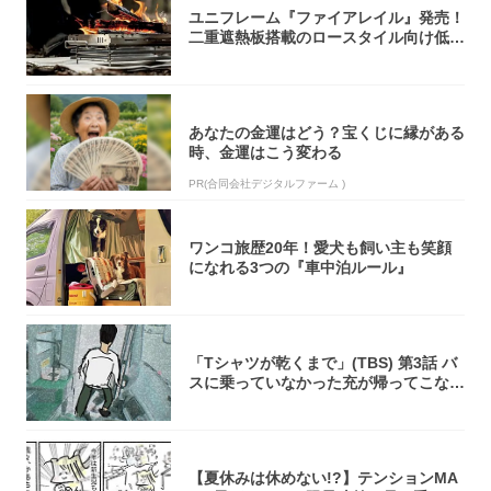
ユニフレーム『ファイアレイル』発売！
二重遮熱板搭載のロースタイル向け低型
焚き火台
あなたの金運はどう？宝くじに縁がある
時、金運はこう変わる
PR(合同会社デジタルファーム )
ワンコ旅歴20年！愛犬も飼い主も笑顔
になれる3つの『車中泊ルール』
「Tシャツが乾くまで」(TBS) 第3話 バ
スに乗っていなかった充が帰ってこな
い...
【夏休みは休めない!?】テンションMA