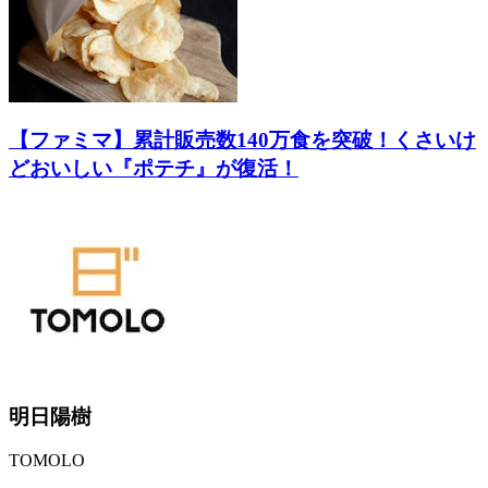
【ファミマ】累計販売数140万食を突破！くさいけ
どおいしい『ポテチ』が復活！
明日陽樹
TOMOLO