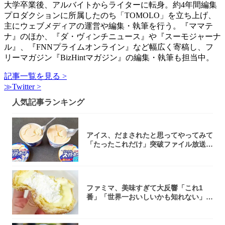
大学卒業後、アルバイトからライターに転身。約4年間編集
プロダクションに所属したのち「TOMOLO」を立ち上げ、
主にウェブメディアの運営や編集・執筆を行う。『ママテ
ナ』のほか、『ダ・ヴィンチニュース』や『スーモジャーナ
ル』、『FNNプライムオンライン』など幅広く寄稿し、フ
リーマガジン『BizHintマガジン』の編集・執筆も担当中。
記事一覧を見る >
≫Twitter >
人気記事ランキング
アイス、だまされたと思ってやってみて
「たったこれだけ」突破ファイル放送で
大注目！...
ファミマ、美味すぎて大反響「これ1
番」「世界一おいしいかも知れない」
「飲めそう」