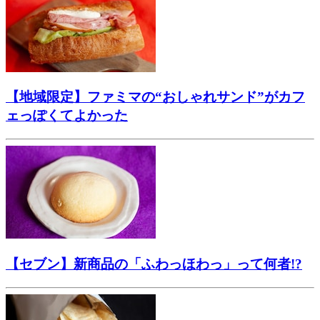
【地域限定】ファミマの“おしゃれサンド”がカフ
ェっぽくてよかった
【セブン】新商品の「ふわっほわっ」って何者!?