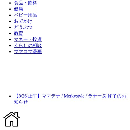
食品・飲料
健康
ベビー用品
おでかけ
どうぶつ
教育
マネー・投資
くらしの相談
ママコマ漫画
【8/26 正午】ママテナ / Merkystyle / ラナーヌ 終了のお
知らせ