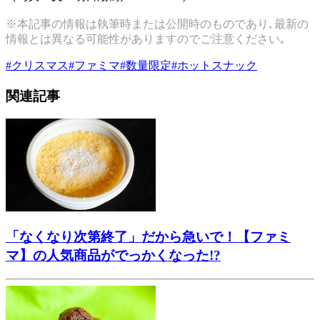
※本記事の情報は執筆時または公開時のものであり､最新の
情報とは異なる可能性がありますのでご注意ください｡
#
クリスマス
#
ファミマ
#
数量限定
#
ホットスナック
関連記事
「なくなり次第終了」だから急いで！【ファミ
マ】の人気商品がでっかくなった!?