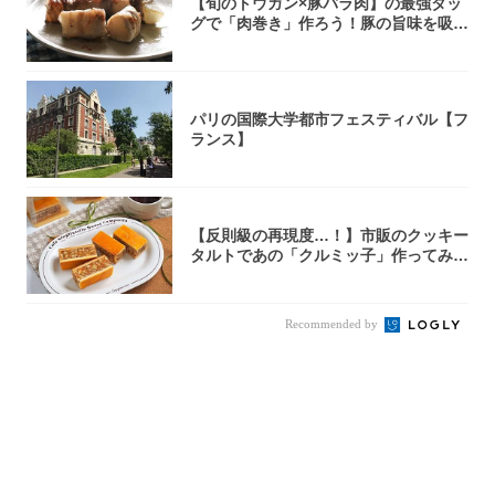
【旬のトウガン×豚バラ肉】の最強タッ
グで「肉巻き」作ろう！豚の旨味を吸い
尽くした...
パリの国際大学都市フェスティバル【フ
ランス】
【反則級の再現度…！】市販のクッキー
タルトであの「クルミッ子」作ってみ
た！濃厚キ...
Recommended by