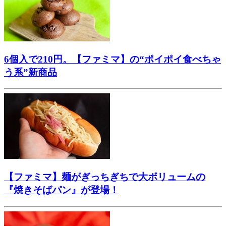
6個入で210円。【ファミマ】の“ポイポイ食べちゃ
う系”新商品
【ファミマ】麺がぎっちぎちで大ボリュームの
『焼きそばパン』が登場！