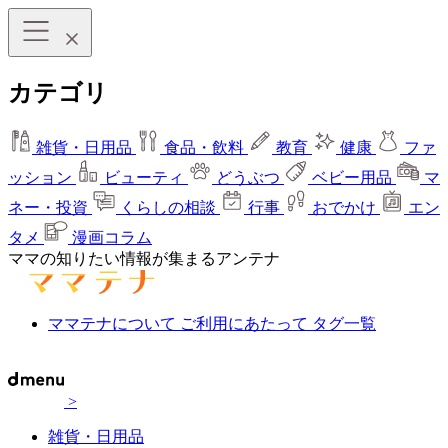
カテゴリ
雑貨・日用品
食品・飲料
教育
健康
ファ
ッション
ビューティ
どうぶつ
ベビー用品
マ
ネー・投資
くらしの相談
行事
おでかけ
エン
タメ
漫画コラム
ママの知りたい情報が集まるアンテナ
ママテナについて
ご利用にあたって
タグ一覧
>
雑貨・日用品