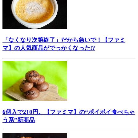
「なくなり次第終了」だから急いで！【ファミ
マ】の人気商品がでっかくなった!?
6個入で210円。【ファミマ】の“ポイポイ食べちゃ
う系”新商品