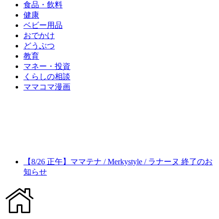
食品・飲料
健康
ベビー用品
おでかけ
どうぶつ
教育
マネー・投資
くらしの相談
ママコマ漫画
【8/26 正午】ママテナ / Merkystyle / ラナーヌ 終了のお
知らせ