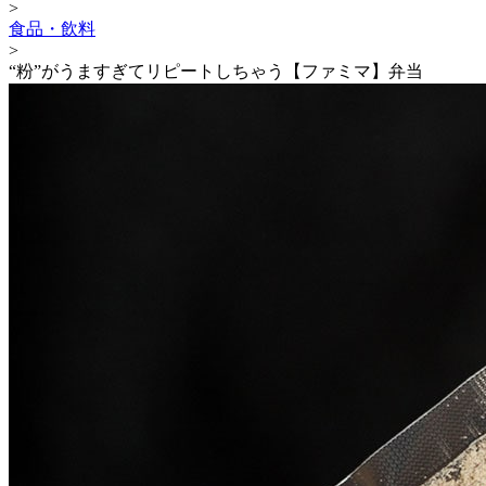
>
食品・飲料
>
“粉”がうますぎてリピートしちゃう【ファミマ】弁当