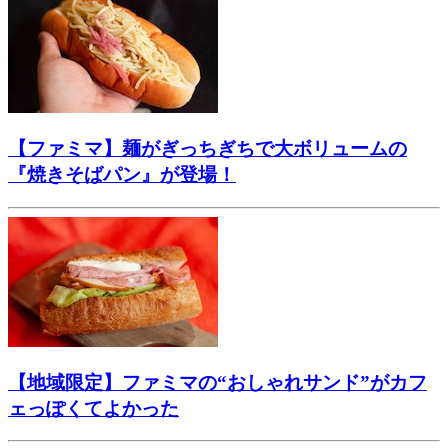
【ファミマ】麺がぎっちぎちで大ボリュームの
『焼きそばパン』が登場！
【地域限定】ファミマの“おしゃれサンド”がカフ
ェっぽくてよかった