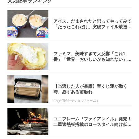
人気記事ランキング
アイス、だまされたと思ってやってみて
「たったこれだけ」突破ファイル放送で
大注目！...
ファミマ、美味すぎて大反響「これ1
番」「世界一おいしいかも知れない」
「飲めそう」
【当選した人が暴露】宝くじ運が動く
時、必ずある前触れ
PR(合同会社デジタルファーム )
ユニフレーム『ファイアレイル』発売！
二重遮熱板搭載のロースタイル向け低型
焚き火台