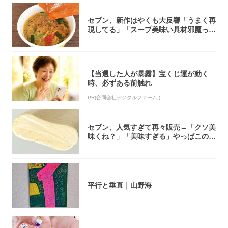
セブン、新作はやくも大反響「うまく再
現してる」「スープ美味い具材邪魔って
くらい美...
【当選した人が暴露】宝くじ運が動く
時、必ずある前触れ
PR(合同会社デジタルファーム )
セブン、人気すぎて再々販売→「クソ美
味くね？」「美味すぎる」やっぱこのク
オリティ...
平行と垂直｜山野海