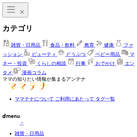
カテゴリ
雑貨・日用品
食品・飲料
教育
健康
ファ
ッション
ビューティ
どうぶつ
ベビー用品
マ
ネー・投資
くらしの相談
行事
おでかけ
エン
タメ
漫画コラム
ママの知りたい情報が集まるアンテナ
ママテナについて
ご利用にあたって
タグ一覧
>
雑貨・日用品