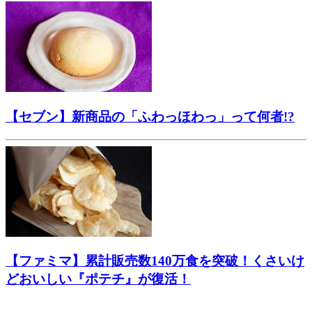
【セブン】新商品の「ふわっほわっ」って何者!?
【ファミマ】累計販売数140万食を突破！くさいけ
どおいしい『ポテチ』が復活！