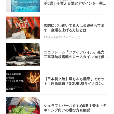
ボ5選｜今買える限定デザインを一挙紹
介！
玄関に〇〇置いてる人は金運落ちてま
す…金運を上げる方法とは
PR(合同会社デジタルファーム )
ユニフレーム『ファイアレイル』発売！
二重遮熱板搭載のロースタイル向け低型
焚き火台
【日本初上陸】煙も灰も極限までカッ
ト！超高燃費『GGUBUSサイクロン焚
火台』が...
シュラフカバーおすすめ8選！登山・冬
キャンプ向けの選び方も解説