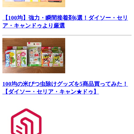
【100均】強力・瞬間接着剤6選！ダイソー・セリ
ア・キャンドゥより厳選
100均の米びつ虫除けグッズを5商品買ってみた！
【ダイソー・セリア・キャン★ドゥ】