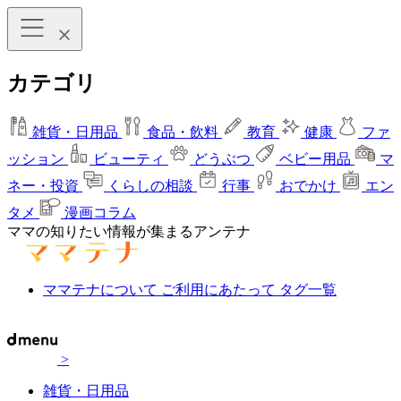
カテゴリ
雑貨・日用品
食品・飲料
教育
健康
ファ
ッション
ビューティ
どうぶつ
ベビー用品
マ
ネー・投資
くらしの相談
行事
おでかけ
エン
タメ
漫画コラム
ママの知りたい情報が集まるアンテナ
ママテナについて
ご利用にあたって
タグ一覧
>
雑貨・日用品