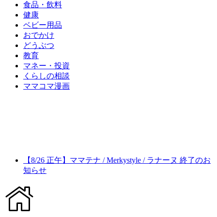
食品・飲料
健康
ベビー用品
おでかけ
どうぶつ
教育
マネー・投資
くらしの相談
ママコマ漫画
【8/26 正午】ママテナ / Merkystyle / ラナーヌ 終了のお
知らせ