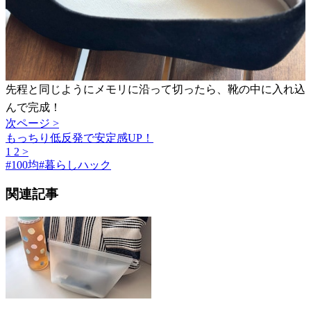
先程と同じようにメモリに沿って切ったら、靴の中に入れ込
んで完成！
次ページ >
もっちり低反発で安定感UP！
1
2
>
#
100均
#
暮らしハック
関連記事