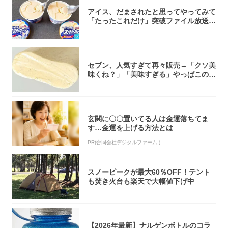
アイス、だまされたと思ってやってみて
「たったこれだけ」突破ファイル放送で
大注目！...
セブン、人気すぎて再々販売→「クソ美
味くね？」「美味すぎる」やっぱこのク
オリティ...
玄関に〇〇置いてる人は金運落ちてま
す…金運を上げる方法とは
PR(合同会社デジタルファーム )
スノーピークが最大60％OFF！テント
も焚き火台も楽天で大幅値下げ中
【2026年最新】ナルゲンボトルのコラ