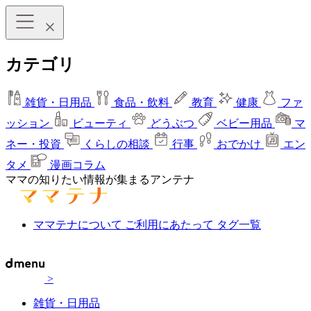
カテゴリ
雑貨・日用品
食品・飲料
教育
健康
ファ
ッション
ビューティ
どうぶつ
ベビー用品
マ
ネー・投資
くらしの相談
行事
おでかけ
エン
タメ
漫画コラム
ママの知りたい情報が集まるアンテナ
ママテナについて
ご利用にあたって
タグ一覧
>
雑貨・日用品