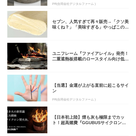
PR(合同会社デジタルファーム )
セブン、人気すぎて再々販売→「クソ美
味くね？」「美味すぎる」やっぱこのク
オリティ...
ユニフレーム『ファイアレイル』発売！
二重遮熱板搭載のロースタイル向け低型
焚き火台
【当選】金運が上がる直前に起こるサイ
ン
PR(合同会社デジタルファーム )
【日本初上陸】煙も灰も極限までカッ
ト！超高燃費『GGUBUSサイクロン焚
火台』が...