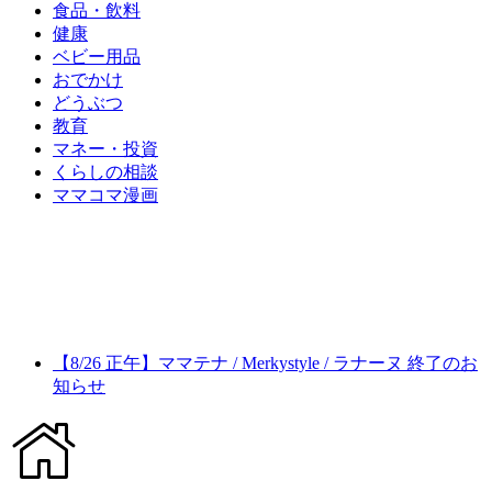
食品・飲料
健康
ベビー用品
おでかけ
どうぶつ
教育
マネー・投資
くらしの相談
ママコマ漫画
【8/26 正午】ママテナ / Merkystyle / ラナーヌ 終了のお
知らせ