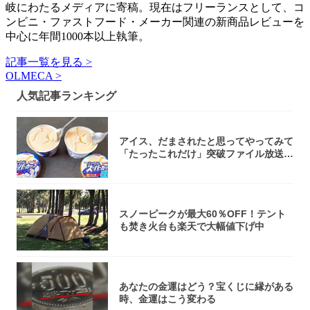
岐にわたるメディアに寄稿。現在はフリーランスとして、コ
ンビニ・ファストフード・メーカー関連の新商品レビューを
中心に年間1000本以上執筆。
記事一覧を見る >
OLMECA >
人気記事ランキング
アイス、だまされたと思ってやってみて
「たったこれだけ」突破ファイル放送で
大注目！...
スノーピークが最大60％OFF！テント
も焚き火台も楽天で大幅値下げ中
あなたの金運はどう？宝くじに縁がある
時、金運はこう変わる