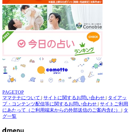
PAGETOP
ママテナについて
|
サイトに関するお問い合わせ
|
タイアッ
プ・コンテンツ配信等に関するお問い合わせ
|
サイトご利用
にあたって（ご利用端末からの外部送信のご案内含む）
|
タ
グ一覧