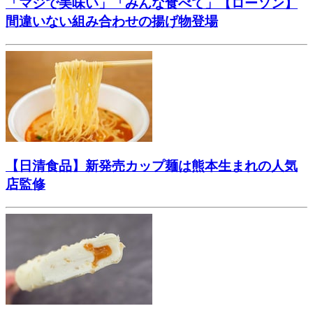
「マジで美味い」「みんな食べて」【ローソン】
間違いない組み合わせの揚げ物登場
【日清食品】新発売カップ麺は熊本生まれの人気
店監修