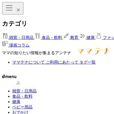
カテゴリ
雑貨・日用品
食品・飲料
教育
健康
ファ
漫画コラム
ママの知りたい情報が集まるアンテナ
ママテナについて
ご利用にあたって
タグ一覧
>
雑貨・日用品
食品・飲料
健康
ベビー用品
おでかけ