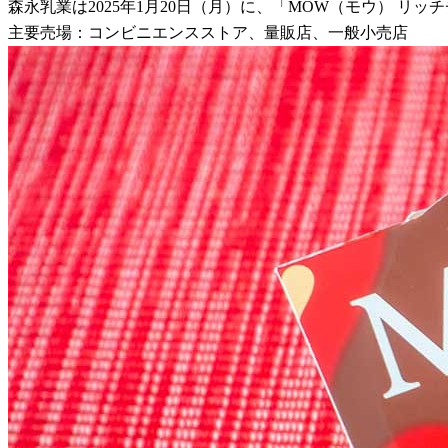
森永乳業は2025年1月20日（月）に、「MOW（モウ） リ
主要売場：コンビニエンスストア、量販店、一般小売店