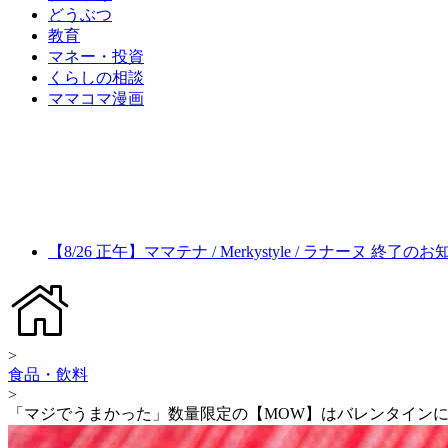
どうぶつ
教育
マネー・投資
くらしの相談
ママコマ漫画
【8/26 正午】ママテナ / Merkystyle / ラナーヌ 終了の
>
食品・飲料
>
「マジでうまかった」数量限定の【MOW】はバレンタインに