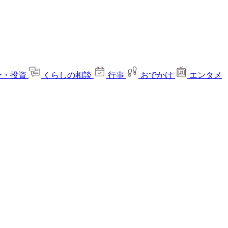
ー・投資
くらしの相談
行事
おでかけ
エンタメ