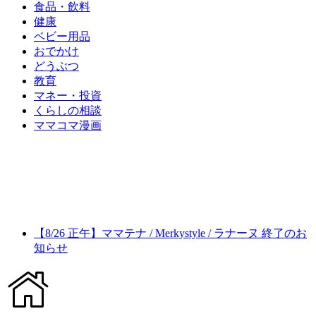
食品・飲料
健康
ベビー用品
おでかけ
どうぶつ
教育
マネー・投資
くらしの相談
ママコマ漫画
【8/26 正午】ママテナ / Merkystyle / ラナーヌ 終了のお
知らせ