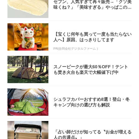
セブン、人気すぎて再々販売→「クソ美
味くね？」「美味すぎる」やっぱこのク
オリティ...
【宝くじ何年も買って一度も当たらない
人へ】原因、はっきりしてます
PR(合同会社デジタルファーム )
スノーピークが最大60％OFF！テント
も焚き火台も楽天で大幅値下げ中
シュラフカバーおすすめ8選！登山・冬
キャンプ向けの選び方も解説
「占い師だけが知ってる〝お金が増える
人の共通点〟」