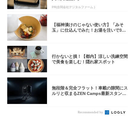
PR(合同会社デジタルファーム )
【福神漬けのじゃない使い方】「みそ
玉」に仕込んでみた！お湯を注いで30
秒で…朝の...
行かないと損！【都内】涼しい洗練空間
で美食を楽しむ！隠れ家スポット
無段階＆完全フラット！車載の隙間にス
ルリと収まるZEN Camps最新スタンド
が...
Recommended by