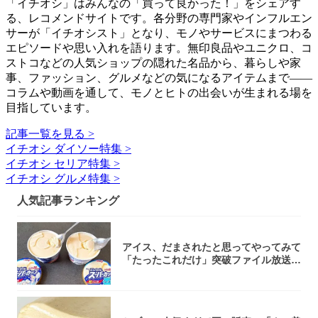
「イチオシ」はみんなの「買って良かった！」をシェアす
る、レコメンドサイトです。各分野の専門家やインフルエン
サーが「イチオシスト」となり、モノやサービスにまつわる
エピソードや思い入れを語ります。無印良品やユニクロ、コ
ストコなどの人気ショップの隠れた名品から、暮らしや家
事、ファッション、グルメなどの気になるアイテムまで――
コラムや動画を通して、モノとヒトの出会いが生まれる場を
目指しています。
記事一覧を見る >
イチオシ ダイソー特集 >
イチオシ セリア特集 >
イチオシ グルメ特集 >
人気記事ランキング
アイス、だまされたと思ってやってみて
「たったこれだけ」突破ファイル放送で
大注目！...