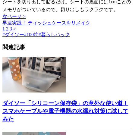
シートを切り出して貼るだけ。シートの裏面には1cmごとの
メモリがついているので、切り出しもラクラクです。
次ページ >
早速実践！ ティッシュケースをリメイク
1
2
3
>
#
ダイソー
#
100均
#
暮らしハック
関連記事
ダイソー「シリコーン保存袋」の意外な使い道！
スマホケーブルや電子機器の水濡れ対策に試して
みた