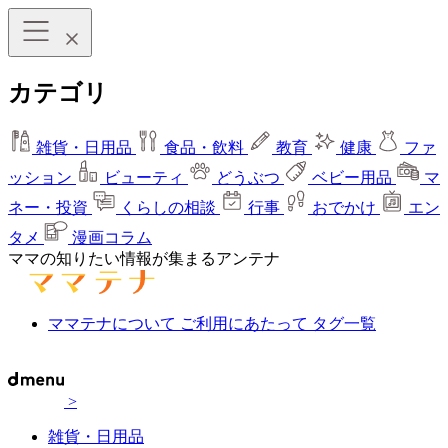
カテゴリ
雑貨・日用品
食品・飲料
教育
健康
ファ
ッション
ビューティ
どうぶつ
ベビー用品
マ
ネー・投資
くらしの相談
行事
おでかけ
エン
タメ
漫画コラム
ママの知りたい情報が集まるアンテナ
ママテナについて
ご利用にあたって
タグ一覧
>
雑貨・日用品