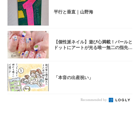
平行と垂直｜山野海
【個性派ネイル】遊び心満載！パールと
ドットにアートが光る唯一無二の指先が
完成！
「本音の出産祝い」
Recommended by