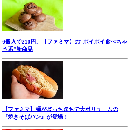
6個入で210円。【ファミマ】の“ポイポイ食べちゃ
う系”新商品
【ファミマ】麺がぎっちぎちで大ボリュームの
『焼きそばパン』が登場！