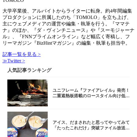
TOMOLO
大学卒業後、アルバイトからライターに転身。約4年間編集
プロダクションに所属したのち「TOMOLO」を立ち上げ、
主にウェブメディアの運営や編集・執筆を行う。『ママテ
ナ』のほか、『ダ・ヴィンチニュース』や『スーモジャーナ
ル』、『FNNプライムオンライン』など幅広く寄稿し、フ
リーマガジン『BizHintマガジン』の編集・執筆も担当中。
記事一覧を見る >
≫Twitter >
人気記事ランキング
ユニフレーム『ファイアレイル』発売！
二重遮熱板搭載のロースタイル向け低型
焚き火台
アイス、だまされたと思ってやってみて
「たったこれだけ」突破ファイル放送で
大注目！...