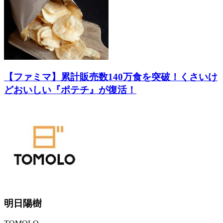
【ファミマ】累計販売数140万食を突破！くさいけ
どおいしい『ポテチ』が復活！
明日陽樹