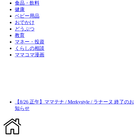
食品・飲料
健康
ベビー用品
おでかけ
どうぶつ
教育
マネー・投資
くらしの相談
ママコマ漫画
【8/26 正午】ママテナ / Merkystyle / ラナーヌ 終了のお
知らせ