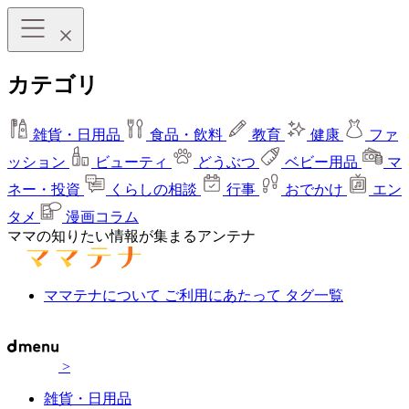
カテゴリ
雑貨・日用品
食品・飲料
教育
健康
ファ
ッション
ビューティ
どうぶつ
ベビー用品
マ
ネー・投資
くらしの相談
行事
おでかけ
エン
タメ
漫画コラム
ママの知りたい情報が集まるアンテナ
ママテナについて
ご利用にあたって
タグ一覧
>
雑貨・日用品