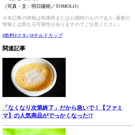
（写真・文：明日陽樹／TOMOLO）
※本記事の情報は執筆時または公開時のものであり､最新の
情報とは異なる可能性がありますのでご注意ください｡
#
飲料
#
スタバ
#
チルドカップ
関連記事
「なくなり次第終了」だから急いで！【ファミ
マ】の人気商品がでっかくなった!?