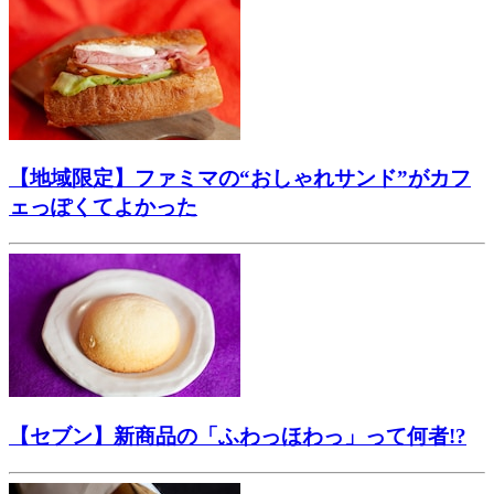
【地域限定】ファミマの“おしゃれサンド”がカフ
ェっぽくてよかった
【セブン】新商品の「ふわっほわっ」って何者!?