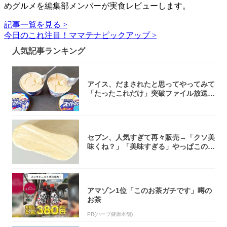
めグルメを編集部メンバーが実食レビューします。
記事一覧を見る >
今日のこれ注目！ママテナピックアップ >
人気記事ランキング
アイス、だまされたと思ってやってみて
「たったこれだけ」突破ファイル放送で
大注目！...
セブン、人気すぎて再々販売→「クソ美
味くね？」「美味すぎる」やっぱこのク
オリティ...
アマゾン1位「このお茶ガチです」噂の
お茶
PR(ハーブ健康本舗)