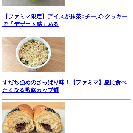
【ファミマ限定】アイスが抹茶×チーズ×クッキー
で「デザート感」ある
すだち強めのさっぱり味！【ファミマ】夏に食べ
たくなる監修カップ麺