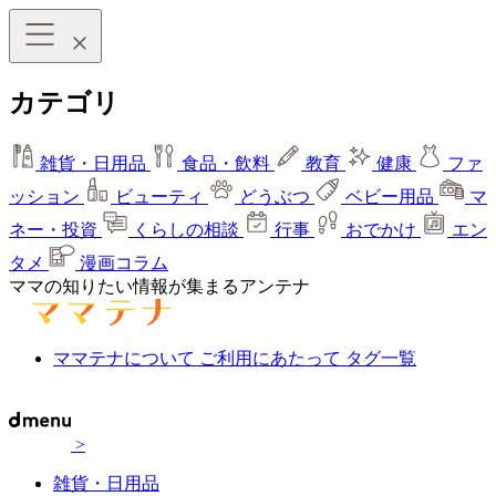
カテゴリ
雑貨・日用品
食品・飲料
教育
健康
ファ
ッション
ビューティ
どうぶつ
ベビー用品
マ
ネー・投資
くらしの相談
行事
おでかけ
エン
タメ
漫画コラム
ママの知りたい情報が集まるアンテナ
ママテナについて
ご利用にあたって
タグ一覧
>
雑貨・日用品