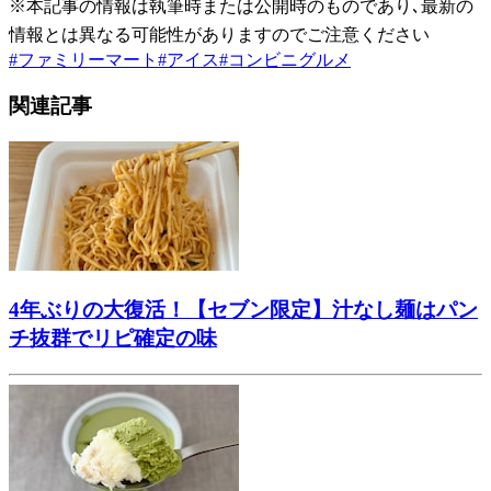
※本記事の情報は執筆時または公開時のものであり､最新の
情報とは異なる可能性がありますのでご注意ください
#
ファミリーマート
#
アイス
#
コンビニグルメ
関連記事
4年ぶりの大復活！【セブン限定】汁なし麺はパン
チ抜群でリピ確定の味