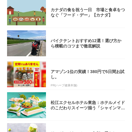
カナダの食を祝う一日 市場と食卓をつ
なぐ「フード・デー」【カナダ】
バイクテントおすすめ12選！選び方か
ら積載のコツまで徹底解説
アマゾン1位の実績！380円で5日間お試
し。
PR(ハーブ健康本舗)
松江エクセルホテル東急：ホテルメイド
のこだわりスイーツ揃う「シャインマス
カットの...