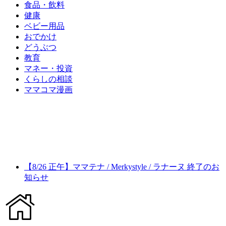
食品・飲料
健康
ベビー用品
おでかけ
どうぶつ
教育
マネー・投資
くらしの相談
ママコマ漫画
【8/26 正午】ママテナ / Merkystyle / ラナーヌ 終了のお
知らせ