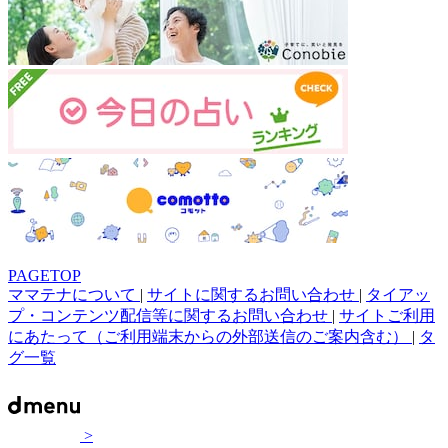
PAGETOP
ママテナについて
|
サイトに関するお問い合わせ
|
タイアッ
プ・コンテンツ配信等に関するお問い合わせ
|
サイトご利用
にあたって（ご利用端末からの外部送信のご案内含む）
|
タ
グ一覧
>