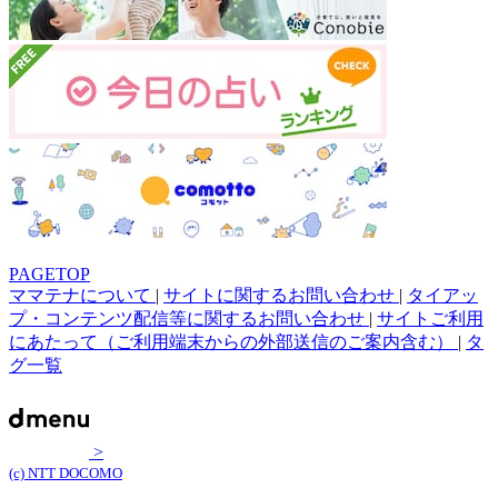
PAGETOP
ママテナについて
|
サイトに関するお問い合わせ
|
タイアッ
プ・コンテンツ配信等に関するお問い合わせ
|
サイトご利用
にあたって（ご利用端末からの外部送信のご案内含む）
|
タ
グ一覧
>
(c) NTT DOCOMO