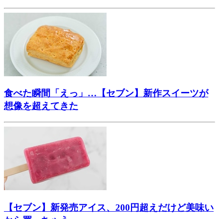
食べた瞬間「えっ」…【セブン】新作スイーツが
想像を超えてきた
【セブン】新発売アイス、200円超えだけど美味い