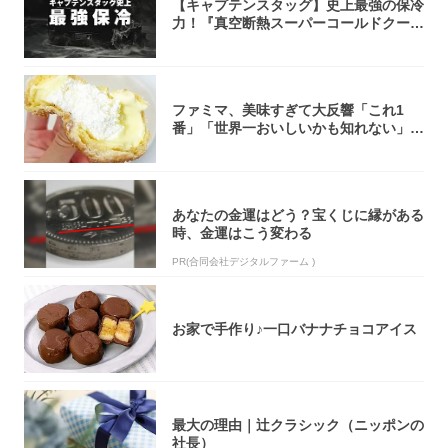
【キャプテンスタッグ】史上最強の保冷
力！『真空断熱スーパーコールドクーラ
ーボック...
ファミマ、美味すぎて大反響「これ1
番」「世界一おいしいかも知れない」
「飲めそう」
あなたの金運はどう？宝くじに縁がある
時、金運はこう変わる
PR(合同会社デジタルファーム )
お家で手作り♪一口バナナチョコアイス
最大の理由｜辻クラシック（ニッポンの
社長）