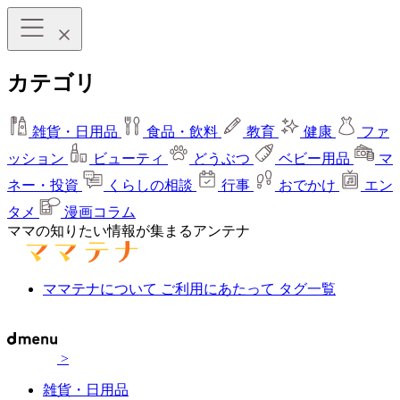
カテゴリ
雑貨・日用品
食品・飲料
教育
健康
ファ
ッション
ビューティ
どうぶつ
ベビー用品
マ
ネー・投資
くらしの相談
行事
おでかけ
エン
タメ
漫画コラム
ママの知りたい情報が集まるアンテナ
ママテナについて
ご利用にあたって
タグ一覧
>
雑貨・日用品