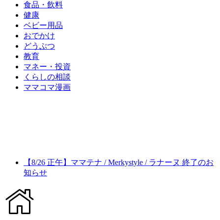
食品・飲料
健康
ベビー用品
おでかけ
どうぶつ
教育
マネー・投資
くらしの相談
ママコマ漫画
【8/26 正午】ママテナ / Merkystyle / ラナーヌ 終了のお
知らせ