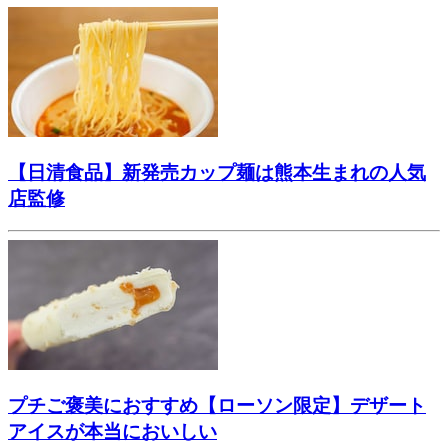
【日清食品】新発売カップ麺は熊本生まれの人気
店監修
プチご褒美におすすめ【ローソン限定】デザート
アイスが本当においしい