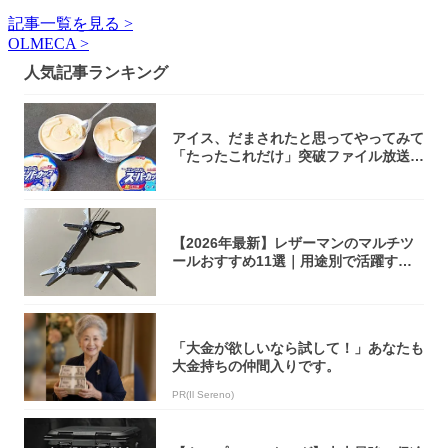
記事一覧を見る >
OLMECA >
人気記事ランキング
アイス、だまされたと思ってやってみて
「たったこれだけ」突破ファイル放送で
大注目！...
【2026年最新】レザーマンのマルチツ
ールおすすめ11選｜用途別で活躍する
モデル...
「大金が欲しいなら試して！」あなたも
大金持ちの仲間入りです。
PR(Il Sereno)