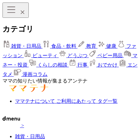
カテゴリ
雑貨・日用品
食品・飲料
教育
健康
ファ
ッション
ビューティ
どうぶつ
ベビー用品
マ
ネー・投資
くらしの相談
行事
おでかけ
エン
タメ
漫画コラム
ママの知りたい情報が集まるアンテナ
ママテナについて
ご利用にあたって
タグ一覧
>
雑貨・日用品