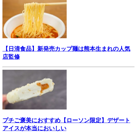
【日清食品】新発売カップ麺は熊本生まれの人気
店監修
プチご褒美におすすめ【ローソン限定】デザート
アイスが本当においしい