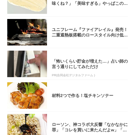
味くね？」「美味すぎる」やっぱこのク
オリティ...
ユニフレーム『ファイアレイル』発売！
二重遮熱板搭載のロースタイル向け低型
焚き火台
「怖いくらい貯金が増えた…」占い師の
言う通りにしてみただけ
PR(合同会社デジタルファーム )
材料2つで作る！塩チキンソテー
ローソン、神コラボ大反響「なかなかに
罪」「コレを買いに来たんだよw」「３