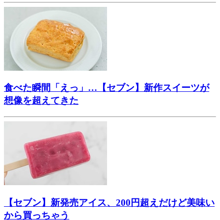
食べた瞬間「えっ」…【セブン】新作スイーツが
想像を超えてきた
【セブン】新発売アイス、200円超えだけど美味い
から買っちゃう