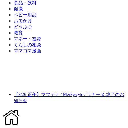
食品・飲料
健康
ベビー用品
おでかけ
どうぶつ
教育
マネー・投資
くらしの相談
ママコマ漫画
【8/26 正午】ママテナ / Merkystyle / ラナーヌ 終了のお
知らせ