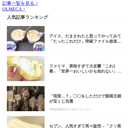
記事一覧を見る >
OLMECA >
人気記事ランキング
アイス、だまされたと思ってやってみて
「たったこれだけ」突破ファイル放送で
大注目！...
ファミマ、美味すぎて大反響「これ1
番」「世界一おいしいかも知れない」
「飲めそう」
「現実…？」〇〇をしただけで貧困主婦
が宝くじ当選
PR(合同会社デジタルファーム )
セブン、人気すぎて再々販売→「クソ美