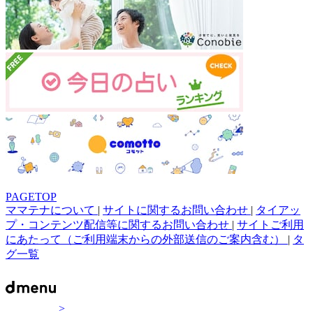
PAGETOP
ママテナについて
|
サイトに関するお問い合わせ
|
タイアッ
プ・コンテンツ配信等に関するお問い合わせ
|
サイトご利用
にあたって（ご利用端末からの外部送信のご案内含む）
|
タ
グ一覧
>