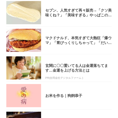
セブン、人気すぎて再々販売→「クソ美
味くね？」「美味すぎる」やっぱこのク
オリティ...
マクドナルド、本気すぎて大熱狂「爆ウ
マ」「胃びっくりしちゃって」「だいぶ
攻めてる...
玄関に〇〇置いてる人は金運落ちてま
す…金運を上げる方法とは
PR(合同会社デジタルファーム )
お米を作る｜狗飼恭子