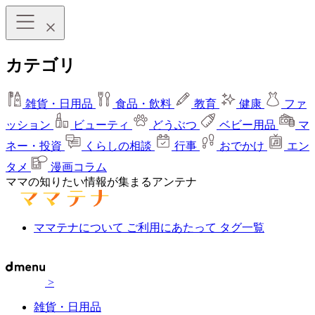
カテゴリ
雑貨・日用品
食品・飲料
教育
健康
ファ
ッション
ビューティ
どうぶつ
ベビー用品
マ
ネー・投資
くらしの相談
行事
おでかけ
エン
タメ
漫画コラム
ママの知りたい情報が集まるアンテナ
ママテナについて
ご利用にあたって
タグ一覧
>
雑貨・日用品