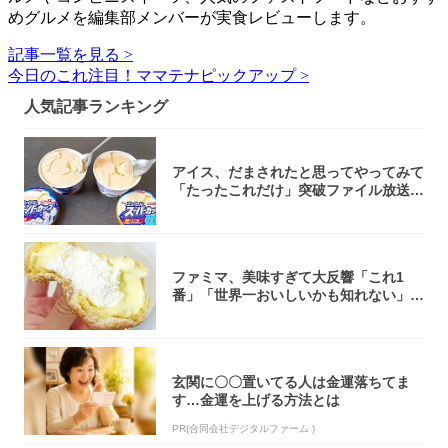
めグルメを編集部メンバーが実食レビューします。
記事一覧を見る >
今日のこれ注目！ママテナピックアップ >
人気記事ランキング
アイス、だまされたと思ってやってみて
「たったこれだけ」突破ファイル放送で
大注目！...
ファミマ、美味すぎて大反響「これ1
番」「世界一おいしいかも知れない」
「飲めそう」
玄関に〇〇置いてる人は金運落ちてま
す…金運を上げる方法とは
PR(合同会社デジタルファーム )