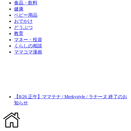
食品・飲料
健康
ベビー用品
おでかけ
どうぶつ
教育
マネー・投資
くらしの相談
ママコマ漫画
【8/26 正午】ママテナ / Merkystyle / ラナーヌ 終了のお
知らせ