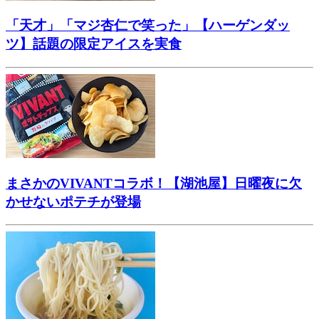
「天才」「マジ杏仁で笑った」【ハーゲンダッ
ツ】話題の限定アイスを実食
まさかのVIVANTコラボ！【湖池屋】日曜夜に欠
かせないポテチが登場