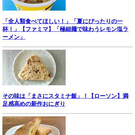
「全人類食べてほしい！」「夏にぴったりの一
杯！」【ファミマ】「極細麺で味わうレモン塩ラ
ーメン」
その味は「まさにスタミナ飯」！【ローソン】満
足感高めの新作おにぎり