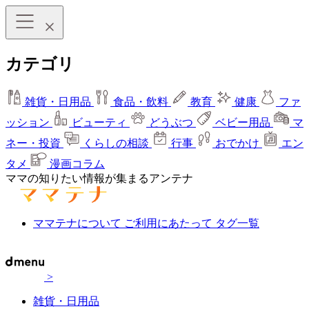
カテゴリ
雑貨・日用品
食品・飲料
教育
健康
ファ
ッション
ビューティ
どうぶつ
ベビー用品
マ
ネー・投資
くらしの相談
行事
おでかけ
エン
タメ
漫画コラム
ママの知りたい情報が集まるアンテナ
ママテナについて
ご利用にあたって
タグ一覧
>
雑貨・日用品