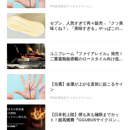
PR(合同会社デジタルファーム )
セブン、人気すぎて再々販売→「クソ美
味くね？」「美味すぎる」やっぱこのク
オリティ...
ユニフレーム『ファイアレイル』発売！
二重遮熱板搭載のロースタイル向け低型
焚き火台
【当選】金運が上がる直前に起こるサイ
ン
PR(合同会社デジタルファーム )
【日本初上陸】煙も灰も極限までカッ
ト！超高燃費『GGUBUSサイクロン焚
火台』が...