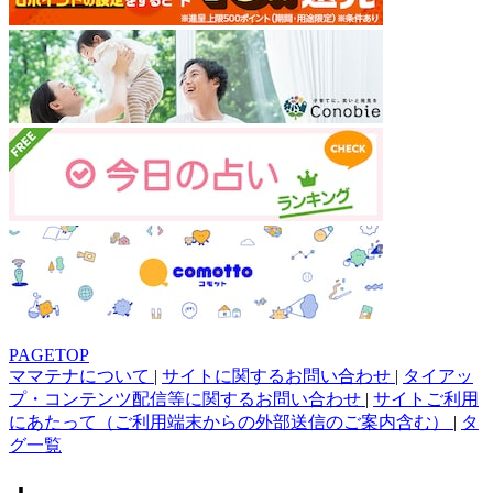
PAGETOP
ママテナについて
|
サイトに関するお問い合わせ
|
タイアッ
プ・コンテンツ配信等に関するお問い合わせ
|
サイトご利用
にあたって（ご利用端末からの外部送信のご案内含む）
|
タ
グ一覧