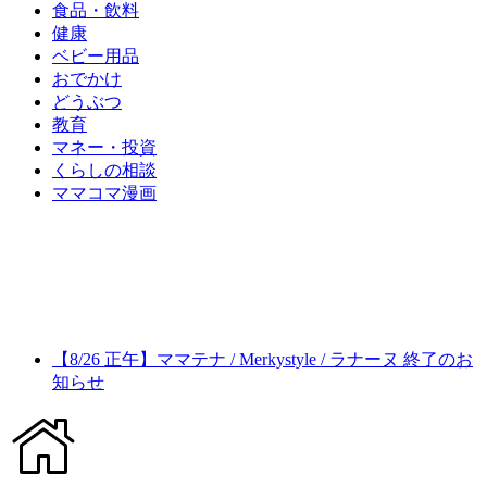
食品・飲料
健康
ベビー用品
おでかけ
どうぶつ
教育
マネー・投資
くらしの相談
ママコマ漫画
【8/26 正午】ママテナ / Merkystyle / ラナーヌ 終了のお
知らせ