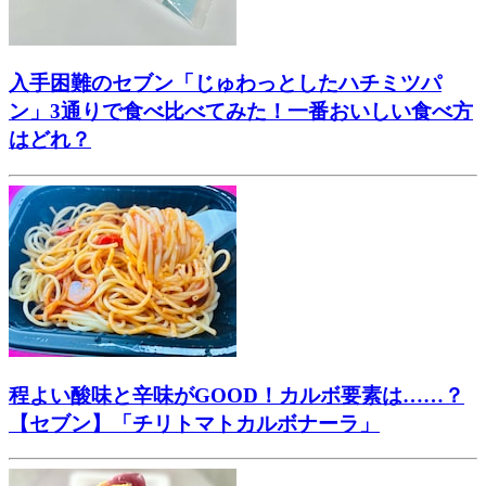
入手困難のセブン「じゅわっとしたハチミツパ
ン」3通りで食べ比べてみた！一番おいしい食べ方
はどれ？
程よい酸味と辛味がGOOD！カルボ要素は……？
【セブン】「チリトマトカルボナーラ」