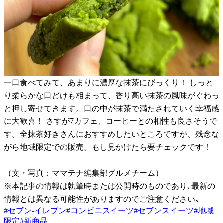
一口食べてみて、あまりに濃厚な抹茶にびっくり！ しっと
り柔らかな口どけも相まって、香り高い抹茶の風味がぐわっ
と押し寄せてきます。口の中が抹茶で満たされていく幸福感
に大歓喜！ さすが7カフェ、コーヒーとの相性も良さそうで
す。全抹茶好きさんにおすすめしたいところですが、残念な
がら地域限定での販売。もし見かけたら要チェックです！
（文・写真：ママテナ編集部グルメチーム）
※本記事の情報は執筆時または公開時のものであり､最新の
情報とは異なる可能性がありますのでご注意ください｡
#
セブン-イレブン
#
コンビニスイーツ
#
セブンスイーツ
#
地域
限定
#
新商品