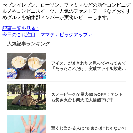
セブンイレブン、ローソン、ファミマなどの新作コンビニグ
ルメやコンビニスイーツ、人気のファストフードなどおすす
めグルメを編集部メンバーが実食レビューします。
記事一覧を見る >
今日のこれ注目！ママテナピックアップ >
人気記事ランキング
アイス、だまされたと思ってやってみて
「たったこれだけ」突破ファイル放送で
大注目！...
スノーピークが最大60％OFF！テント
も焚き火台も楽天で大幅値下げ中
宝くじ当たる人は“たまたま”じゃない?!