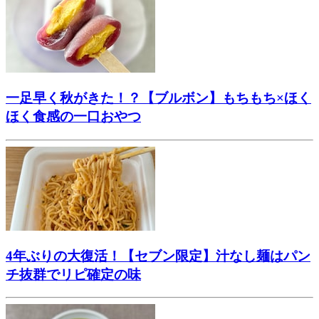
一足早く秋がきた！？【ブルボン】もちもち×ほく
ほく食感の一口おやつ
4年ぶりの大復活！【セブン限定】汁なし麺はパン
チ抜群でリピ確定の味