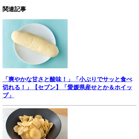
関連記事
「爽やかな甘さと酸味！」「小ぶりでサッと食べ
切れる！」【セブン】「愛媛県産せとか＆ホイッ
プ」