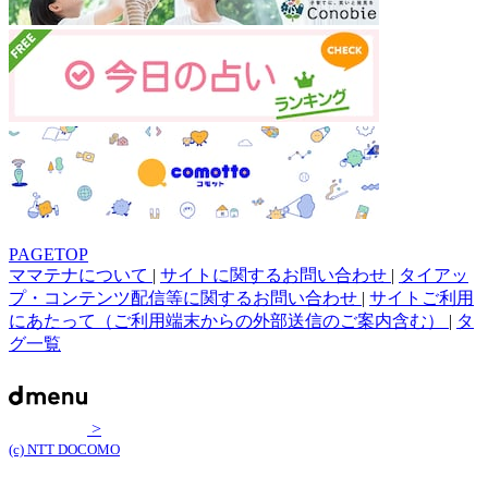
PAGETOP
ママテナについて
|
サイトに関するお問い合わせ
|
タイアッ
プ・コンテンツ配信等に関するお問い合わせ
|
サイトご利用
にあたって（ご利用端末からの外部送信のご案内含む）
|
タ
グ一覧
>
(c) NTT DOCOMO