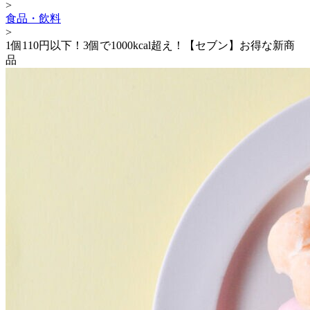
>
食品・飲料
>
1個110円以下！3個で1000kcal超え！【セブン】お得な新商
品