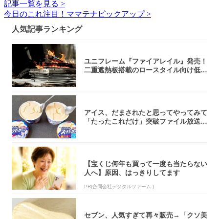
記事一覧を見る >
今日のこれ注目！ママテナピックアップ >
人気記事ランキング
ユニフレーム『ファイアレイル』発売！
二重遮熱板搭載のロースタイル向け低型
焚き火台
アイス、だまされたと思ってやってみて
「たったこれだけ」突破ファイル放送で
大注目！...
【宝くじ何年も買って一度も当たらない
人へ】原因、はっきりしてます
PR(合同会社デジタルファーム )
セブン、人気すぎて再々販売→「クソ美