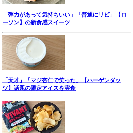
「弾力があって気持ちいい」「普通にリピ」【ロ
ーソン】の新食感スイーツ
「天才」「マジ杏仁で笑った」【ハーゲンダッ
ツ】話題の限定アイスを実食