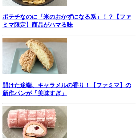
ポテチなのに「米のおかずになる系」！？【ファ
ミマ限定】商品がハマる味
開けた途端、キャラメルの香り！【ファミマ】の
新作パンが「美味すぎ」