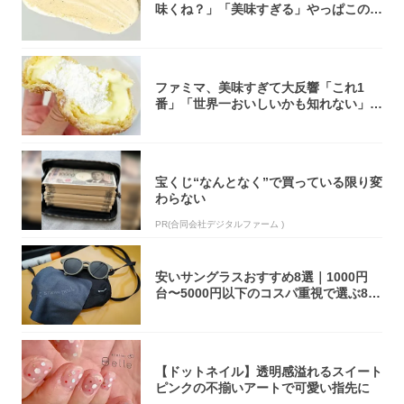
味くね？」「美味すぎる」やっぱこのク
オリティ...
ファミマ、美味すぎて大反響「これ1
番」「世界一おいしいかも知れない」
「飲めそう」
宝くじ“なんとなく”で買っている限り変
わらない
PR(合同会社デジタルファーム )
安いサングラスおすすめ8選｜1000円
台〜5000円以下のコスパ重視で選ぶ8本
を...
【ドットネイル】透明感溢れるスイート
ピンクの不揃いアートで可愛い指先に