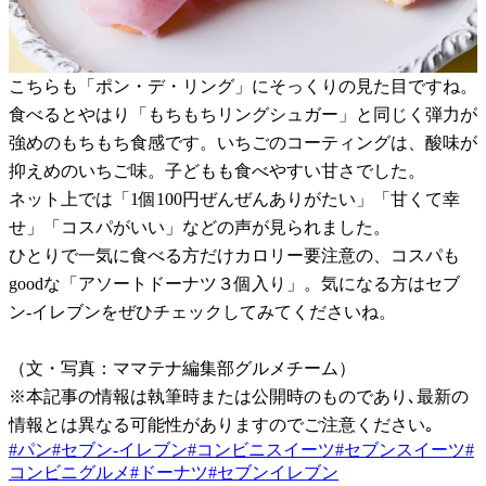
こちらも「ポン・デ・リング」にそっくりの見た目ですね。
食べるとやはり「もちもちリングシュガー」と同じく弾力が
強めのもちもち食感です。いちごのコーティングは、酸味が
抑えめのいちご味。子どもも食べやすい甘さでした。
ネット上では「1個100円ぜんぜんありがたい」「甘くて幸
せ」「コスパがいい」などの声が見られました。
ひとりで一気に食べる方だけカロリー要注意の、コスパも
goodな「アソートドーナツ３個入り」。気になる方はセブ
ン-イレブンをぜひチェックしてみてくださいね。
（文・写真：ママテナ編集部グルメチーム）
※本記事の情報は執筆時または公開時のものであり､最新の
情報とは異なる可能性がありますのでご注意ください｡
#
パン
#
セブン-イレブン
#
コンビニスイーツ
#
セブンスイーツ
#
コンビニグルメ
#
ドーナツ
#
セブンイレブン