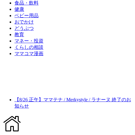
食品・飲料
健康
ベビー用品
おでかけ
どうぶつ
教育
マネー・投資
くらしの相談
ママコマ漫画
【8/26 正午】ママテナ / Merkystyle / ラナーヌ 終了のお
知らせ