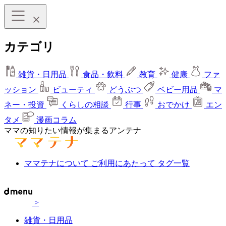
カテゴリ
雑貨・日用品
食品・飲料
教育
健康
ファ
ッション
ビューティ
どうぶつ
ベビー用品
マ
ネー・投資
くらしの相談
行事
おでかけ
エン
タメ
漫画コラム
ママの知りたい情報が集まるアンテナ
ママテナについて
ご利用にあたって
タグ一覧
>
雑貨・日用品