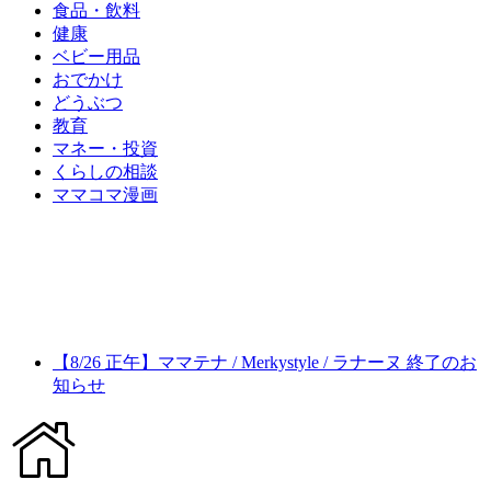
食品・飲料
健康
ベビー用品
おでかけ
どうぶつ
教育
マネー・投資
くらしの相談
ママコマ漫画
【8/26 正午】ママテナ / Merkystyle / ラナーヌ 終了のお
知らせ