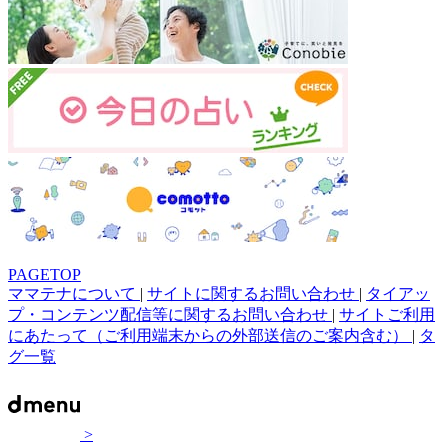
PAGETOP
ママテナについて
|
サイトに関するお問い合わせ
|
タイアッ
プ・コンテンツ配信等に関するお問い合わせ
|
サイトご利用
にあたって（ご利用端末からの外部送信のご案内含む）
|
タ
グ一覧
>