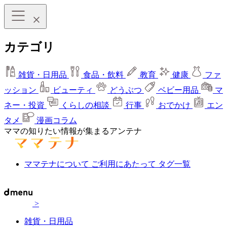
カテゴリ
雑貨・日用品
食品・飲料
教育
健康
ファ
ッション
ビューティ
どうぶつ
ベビー用品
マ
ネー・投資
くらしの相談
行事
おでかけ
エン
タメ
漫画コラム
ママの知りたい情報が集まるアンテナ
ママテナについて
ご利用にあたって
タグ一覧
>
雑貨・日用品