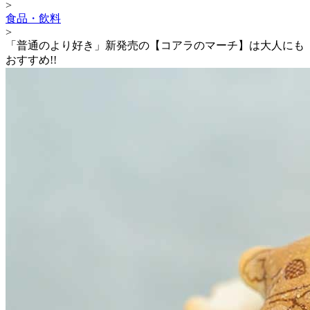
>
食品・飲料
>
「普通のより好き」新発売の【コアラのマーチ】は大人にも
おすすめ!!