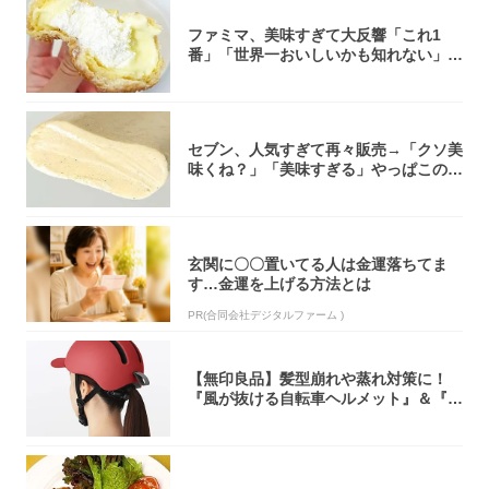
ファミマ、美味すぎて大反響「これ1
番」「世界一おいしいかも知れない」
「飲めそう」
セブン、人気すぎて再々販売→「クソ美
味くね？」「美味すぎる」やっぱこのク
オリティ...
玄関に〇〇置いてる人は金運落ちてま
す…金運を上げる方法とは
PR(合同会社デジタルファーム )
【無印良品】髪型崩れや蒸れ対策に！
『風が抜ける自転車ヘルメット』＆『2
0型自転車...