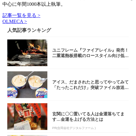
中心に年間1000本以上執筆。
記事一覧を見る >
OLMECA >
人気記事ランキング
ユニフレーム『ファイアレイル』発売！
二重遮熱板搭載のロースタイル向け低型
焚き火台
アイス、だまされたと思ってやってみて
「たったこれだけ」突破ファイル放送で
大注目！...
玄関に〇〇置いてる人は金運落ちてま
す…金運を上げる方法とは
PR(合同会社デジタルファーム )