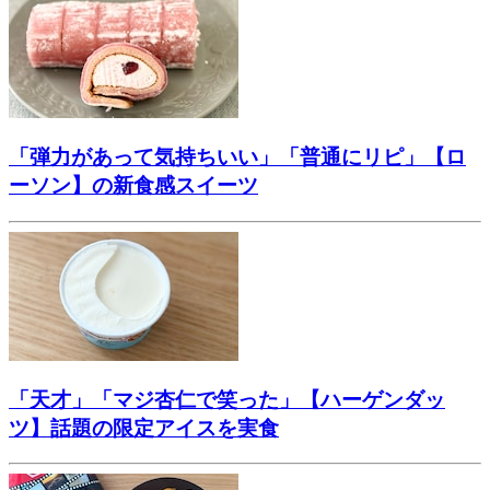
「弾力があって気持ちいい」「普通にリピ」【ロ
ーソン】の新食感スイーツ
「天才」「マジ杏仁で笑った」【ハーゲンダッ
ツ】話題の限定アイスを実食