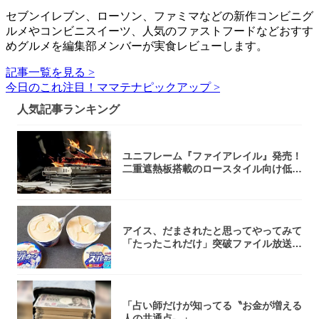
セブンイレブン、ローソン、ファミマなどの新作コンビニグ
ルメやコンビニスイーツ、人気のファストフードなどおすす
めグルメを編集部メンバーが実食レビューします。
記事一覧を見る >
今日のこれ注目！ママテナピックアップ >
人気記事ランキング
ユニフレーム『ファイアレイル』発売！
二重遮熱板搭載のロースタイル向け低型
焚き火台
アイス、だまされたと思ってやってみて
「たったこれだけ」突破ファイル放送で
大注目！...
「占い師だけが知ってる〝お金が増える
人の共通点〟」