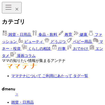
カテゴリ
雑貨・日用品
食品・飲料
教育
健康
ファ
ッション
ビューティ
どうぶつ
ベビー用品
マ
ネー・投資
くらしの相談
行事
おでかけ
エン
タメ
漫画コラム
ママの知りたい情報が集まるアンテナ
ママテナについて
ご利用にあたって
タグ一覧
>
雑貨・日用品