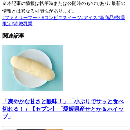
※本記事の情報は執筆時または公開時のものであり､最新の
情報とは異なる可能性があります。
#
ファミリーマート
#
コンビニスイーツ
#
アイス
#
新商品
#
数量
限定
#
赤城乳業
関連記事
「爽やかな甘さと酸味！」「小ぶりでサッと食べ
切れる！」【セブン】「愛媛県産せとか＆ホイッ
プ」