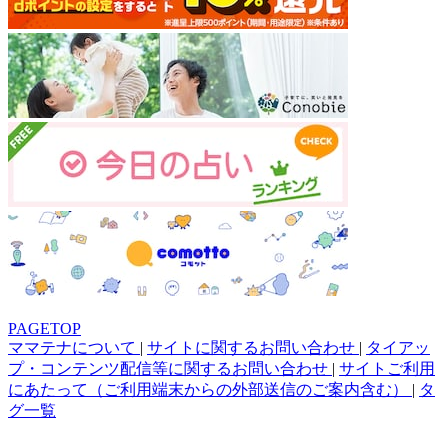
PAGETOP
ママテナについて
|
サイトに関するお問い合わせ
|
タイアッ
プ・コンテンツ配信等に関するお問い合わせ
|
サイトご利用
にあたって（ご利用端末からの外部送信のご案内含む）
|
タ
グ一覧