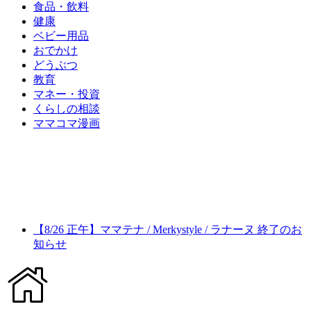
食品・飲料
健康
ベビー用品
おでかけ
どうぶつ
教育
マネー・投資
くらしの相談
ママコマ漫画
【8/26 正午】ママテナ / Merkystyle / ラナーヌ 終了のお
知らせ