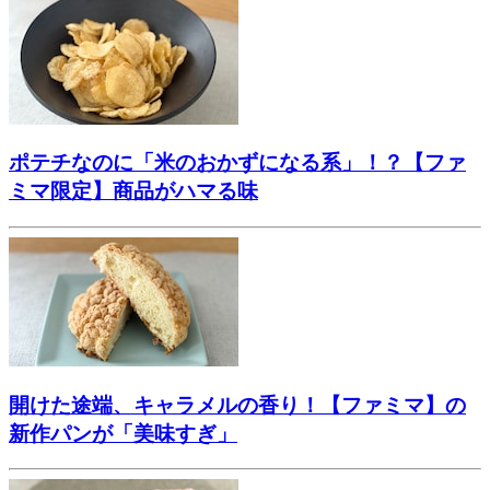
ポテチなのに「米のおかずになる系」！？【ファ
ミマ限定】商品がハマる味
開けた途端、キャラメルの香り！【ファミマ】の
新作パンが「美味すぎ」