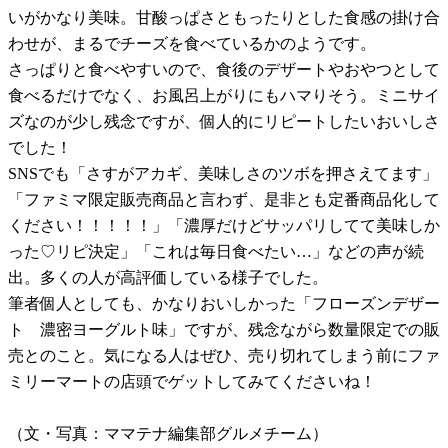
いがかなり美味。甘酸っぱさともったりとした食感の掛け合
わせが、まるでチーズを食べているかのようです。
さっぱりと食べやすいので、食後のデザートやおやつとして
食べるだけでなく、お風呂上がりにもハマりそう。ミニサイ
ズなのが少し残念ですが、個人的にリピートしたいおいしさ
でした！
SNSでも「さすがアカギ、美味しさのツボを押さえてます」
「ファミマ限定販売商品と言わず、是非とも定番商品化して
ください！！！！！」「濃厚だけどサッパリしてて美味しか
った♡リピ決定」「これは毎日食べたい…」などの声が続
出。多くの人が高評価している様子でした。
筆者個人としても、かなりおいしかった「フローズンデザー
ト 濃密ヨーグルト味」ですが、残念ながら数量限定での販
売とのこと。気になる人はぜひ、売り切れてしまう前にファ
ミリーマートの店頭でゲットしてみてくださいね！
（文・写真：ママテナ編集部グルメチーム）