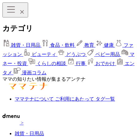
カテゴリ
雑貨・日用品
食品・飲料
教育
健康
ファ
ッション
ビューティ
どうぶつ
ベビー用品
マ
ネー・投資
くらしの相談
行事
おでかけ
エン
タメ
漫画コラム
ママの知りたい情報が集まるアンテナ
ママテナについて
ご利用にあたって
タグ一覧
>
雑貨・日用品