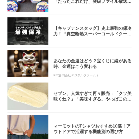
「たったこれだけ」突破ファイル放送で
大注目！...
【キャプテンスタッグ】史上最強の保冷
力！『真空断熱スーパーコールドクーラ
ーボック...
あなたの金運はどう？宝くじに縁がある
時、金運はこう変わる
PR(合同会社デジタルファーム )
セブン、人気すぎて再々販売→「クソ美
味くね？」「美味すぎる」やっぱこのク
オリティ...
マーモットのTシャツおすすめ10選！ア
ウトドアで活躍する機能別の選び方