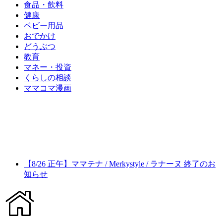
食品・飲料
健康
ベビー用品
おでかけ
どうぶつ
教育
マネー・投資
くらしの相談
ママコマ漫画
【8/26 正午】ママテナ / Merkystyle / ラナーヌ 終了のお
知らせ