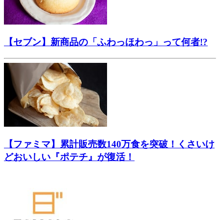
【セブン】新商品の「ふわっほわっ」って何者!?
【ファミマ】累計販売数140万食を突破！くさいけ
どおいしい『ポテチ』が復活！