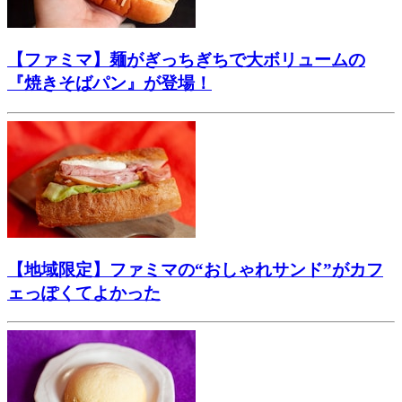
【ファミマ】麺がぎっちぎちで大ボリュームの
『焼きそばパン』が登場！
【地域限定】ファミマの“おしゃれサンド”がカフ
ェっぽくてよかった