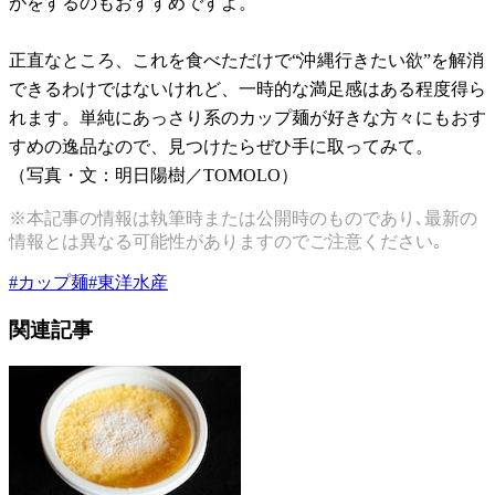
がをするのもおすすめですよ。
正直なところ、これを食べただけで“沖縄行きたい欲”を解消
できるわけではないけれど、一時的な満足感はある程度得ら
れます。単純にあっさり系のカップ麺が好きな方々にもおす
すめの逸品なので、見つけたらぜひ手に取ってみて。
（写真・文：明日陽樹／TOMOLO）
※本記事の情報は執筆時または公開時のものであり､最新の
情報とは異なる可能性がありますのでご注意ください｡
#
カップ麺
#
東洋水産
関連記事