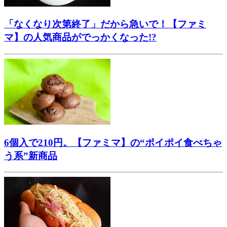
「なくなり次第終了」だから急いで！【ファミ
マ】の人気商品がでっかくなった!?
6個入で210円。【ファミマ】の“ポイポイ食べちゃ
う系”新商品