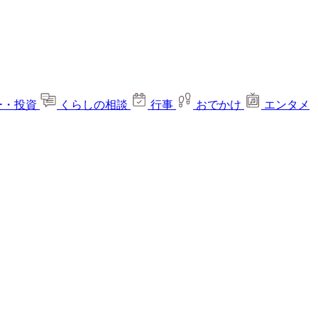
ー・投資
くらしの相談
行事
おでかけ
エンタメ