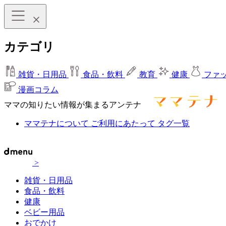
カテゴリ
雑貨・日用品
食品・飲料
教育
健康
ファ
漫画コラム
ママの知りたい情報が集まるアンテナ
ママテナについて
ご利用にあたって
タグ一覧
>
雑貨・日用品
食品・飲料
健康
ベビー用品
おでかけ