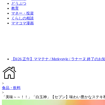
どうぶつ
教育
マネー・投資
くらしの相談
ママコマ漫画
【8/26 正午】ママテナ / Merkystyle / ラナーヌ 終了の
>
食品・飲料
>
「美味～～！！」「白玉神」【セブン】味わい豊かなステキ