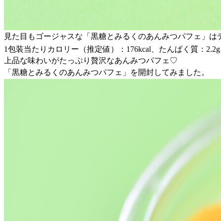
見た目もゴージャスな「黒糖とみるくのあんみつパフェ」はデ
1包装当たりカロリー（推定値）：176kcal、たんぱく質：2.2g、
上品な味わいがたっぷり贅沢なあんみつパフェ♡
「黒糖とみるくのあんみつパフェ」を開封してみました。