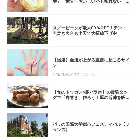
番」「世界一おいしいかも知れない」
「飲めそう」
スノーピークが最大60％OFF！テント
も焚き火台も楽天で大幅値下げ中
【当選】金運が上がる直前に起こるサイ
ン
PR(合同会社デジタルファーム )
【旬のトウガン×豚バラ肉】の最強タッ
グで「肉巻き」作ろう！豚の旨味を吸い
尽くした...
パリの国際大学都市フェスティバル【フ
ランス】