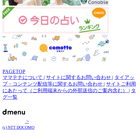
PAGETOP
ママテナについて
|
サイトに関するお問い合わせ
|
タイアッ
プ・コンテンツ配信等に関するお問い合わせ
|
サイトご利用
にあたって（ご利用端末からの外部送信のご案内含む）
|
タ
グ一覧
>
(c) NTT DOCOMO