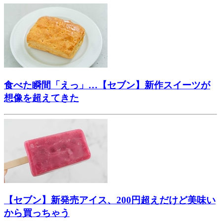
食べた瞬間「えっ」…【セブン】新作スイーツが
想像を超えてきた
【セブン】新発売アイス、200円超えだけど美味い
から買っちゃう