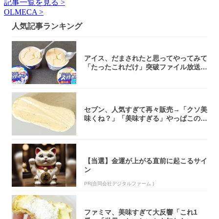
記事一覧を見る >
OLMECA >
人気記事ランキング
アイス、だまされたと思ってやってみて
「たったこれだけ」突破ファイル放送で
大注目！...
セブン、人気すぎて再々販売→「クソ美
味くね？」「美味すぎる」やっぱこのク
オリティ...
【当選】金運が上がる直前に起こるサイ
ン
PR(合同会社デジタルファーム )
ファミマ、美味すぎて大反響「これ1