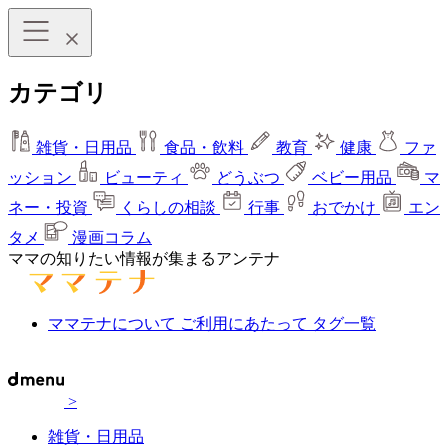
カテゴリ
雑貨・日用品
食品・飲料
教育
健康
ファ
ッション
ビューティ
どうぶつ
ベビー用品
マ
ネー・投資
くらしの相談
行事
おでかけ
エン
タメ
漫画コラム
ママの知りたい情報が集まるアンテナ
ママテナについて
ご利用にあたって
タグ一覧
>
雑貨・日用品