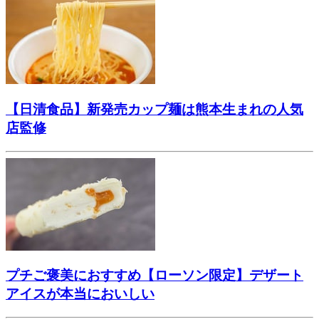
【日清食品】新発売カップ麺は熊本生まれの人気
店監修
プチご褒美におすすめ【ローソン限定】デザート
アイスが本当においしい