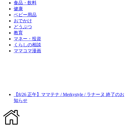
食品・飲料
健康
ベビー用品
おでかけ
どうぶつ
教育
マネー・投資
くらしの相談
ママコマ漫画
【8/26 正午】ママテナ / Merkystyle / ラナーヌ 終了のお
知らせ