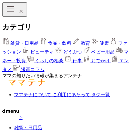
カテゴリ
雑貨・日用品
食品・飲料
教育
健康
ファ
ッション
ビューティ
どうぶつ
ベビー用品
マ
ネー・投資
くらしの相談
行事
おでかけ
エン
タメ
漫画コラム
ママの知りたい情報が集まるアンテナ
ママテナについて
ご利用にあたって
タグ一覧
>
雑貨・日用品