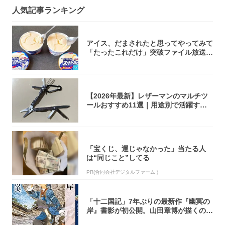
人気記事ランキング
アイス、だまされたと思ってやってみて
「たったこれだけ」突破ファイル放送で
大注目！...
【2026年最新】レザーマンのマルチツ
ールおすすめ11選｜用途別で活躍する
モデル...
「宝くじ、運じゃなかった」当たる人
は“同じこと”してる
PR(合同会社デジタルファーム )
「十二国記」7年ぶりの最新作『幽冥の
岸』書影が初公開。山田章博が描くのは
謎めいた...