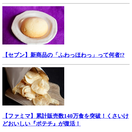
【セブン】新商品の「ふわっほわっ」って何者!?
【ファミマ】累計販売数140万食を突破！くさいけ
どおいしい『ポテチ』が復活！