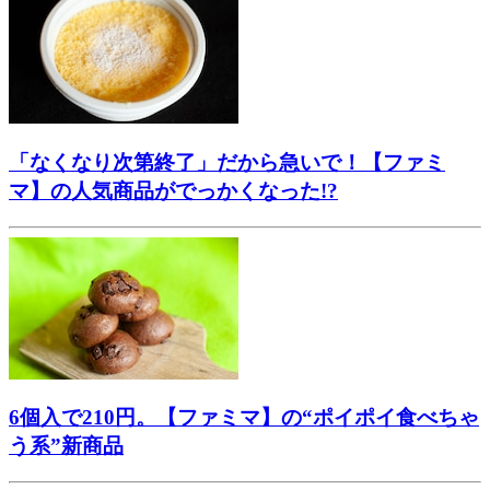
「なくなり次第終了」だから急いで！【ファミ
マ】の人気商品がでっかくなった!?
6個入で210円。【ファミマ】の“ポイポイ食べちゃ
う系”新商品