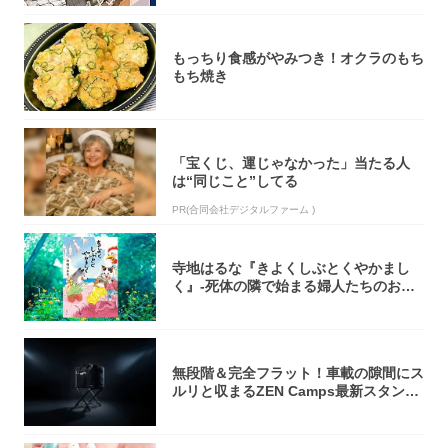
もっちり食感がやみつき！オクラのもち
もち焼き
「宝くじ、運じゃなかった」当たる人
は“同じこと”してる
PR(合同会社デジタルファーム )
寺地はるな『きよくしぶとくやかまし
く』-死体の隣で始まる婦人たちのお茶
会⁉ 秘密...
無段階＆完全フラット！車載の隙間にス
ルリと収まるZEN Camps最新スタンド
が...