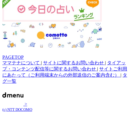
PAGETOP
ママテナについて
|
サイトに関するお問い合わせ
|
タイアッ
プ・コンテンツ配信等に関するお問い合わせ
|
サイトご利用
にあたって（ご利用端末からの外部送信のご案内含む）
|
タ
グ一覧
>
(c) NTT DOCOMO