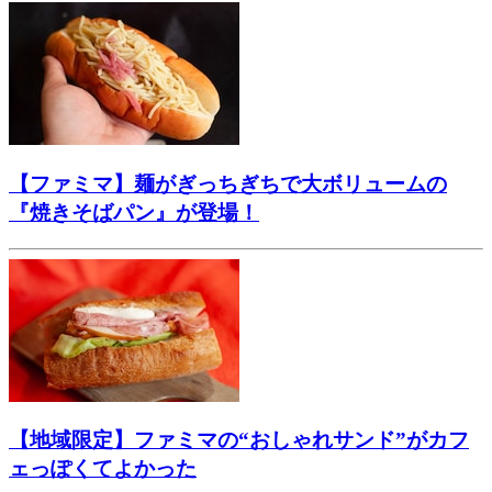
【ファミマ】麺がぎっちぎちで大ボリュームの
『焼きそばパン』が登場！
【地域限定】ファミマの“おしゃれサンド”がカフ
ェっぽくてよかった