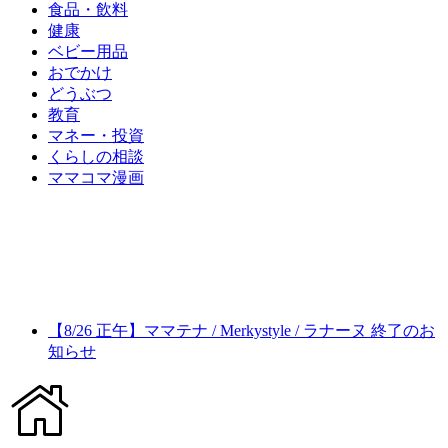
食品・飲料
健康
ベビー用品
おでかけ
どうぶつ
教育
マネー・投資
くらしの相談
ママコマ漫画
【8/26 正午】ママテナ / Merkystyle / ラナーヌ 終了のお
知らせ