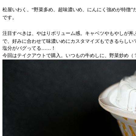
松屋いわく、“野菜多め、超味濃いめ、にんにく強めが特徴”
です。
注目すべきは、やはりボリューム感。キャベツやもやしが丼
で、好みに合わせて味濃いめにカスタマイズもできるらしい
塩分がバグってる……！
今回はテイクアウトで購入。いつもの牛めしに、野菜炒め（