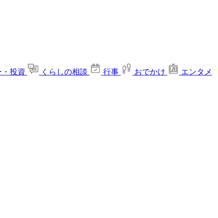
ー・投資
くらしの相談
行事
おでかけ
エンタメ