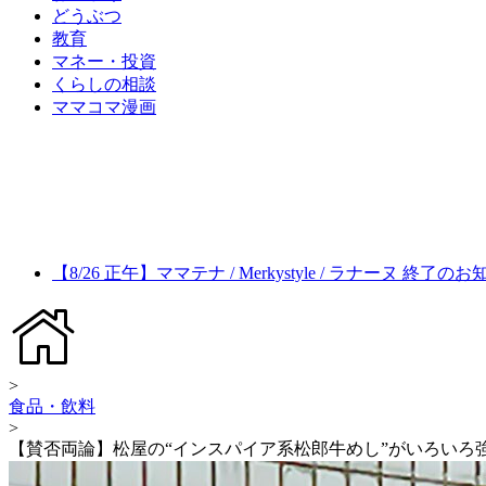
どうぶつ
教育
マネー・投資
くらしの相談
ママコマ漫画
【8/26 正午】ママテナ / Merkystyle / ラナーヌ 終了の
>
食品・飲料
>
【賛否両論】松屋の“インスパイア系松郎牛めし”がいろいろ