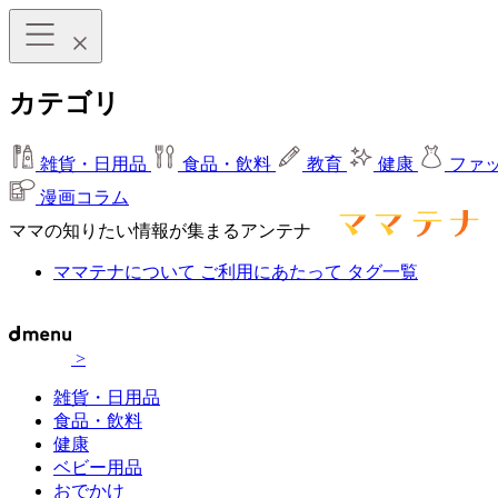
カテゴリ
雑貨・日用品
食品・飲料
教育
健康
ファ
漫画コラム
ママの知りたい情報が集まるアンテナ
ママテナについて
ご利用にあたって
タグ一覧
>
雑貨・日用品
食品・飲料
健康
ベビー用品
おでかけ